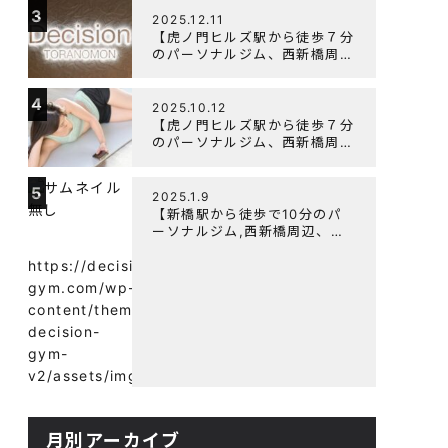
3
よく鍛えるメニュー構成につい
2025.12.11
て
【虎ノ門ヒルズ駅から徒歩７分
のパーソナルジム、西新橋周
辺、ダイエットにオススメのパ
ーソナルジム】年末年始の営業
4
について
2025.10.12
【虎ノ門ヒルズ駅から徒歩７分
のパーソナルジム、西新橋周
辺、ダイエットにオススメのパ
ーソナルジム】筋肉はすぐに落
5
ちる！？『可逆性の原理』と
2025.1.9
は？
【新橋駅から徒歩で10分のパ
ーソナルジム,西新橋周辺、虎
ノ門駅ダイエットにオススメの
パーソナルジム】【意外と知ら
https://decision-
ない！餅と蜂蜜が筋トレに良
gym.com/wp-
い？】
content/themes/wp-
decision-
gym-
v2/assets/img/
月別アーカイブ