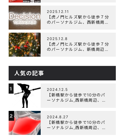
辺、ダイエットにオススメのパ
ーソナルジム】ニューイヤーキ
ャンペーン実施します！
2025.12.11
【虎ノ門ヒルズ駅から徒歩７分
のパーソナルジム、西新橋周
辺、ダイエットにオススメのパ
ーソナルジム】年末年始の営業
について
2025.12.8
【虎ノ門ヒルズ駅から徒歩７分
のパーソナルジム、新橋周辺、
ダイエットにオススメのパーソ
ナルジム】クリスマスキャンペ
ーン実施中です！
人気の記事
1
2024.12.5
【新橋駅から徒歩で10分のパ
ーソナルジム,西新橋周辺、虎
ノ門駅ダイエットにオススメの
パーソナルジム】【筋トレ初心
2
者編】胸トレで背中が筋肉痛に
2024.8.27
なるのはなぜか？
【新橋駅から徒歩で10分のパ
ーソナルジム,西新橋周辺、虎
ノ門駅ダイエットにオススメの
パーソナルジム】大胸筋を効率