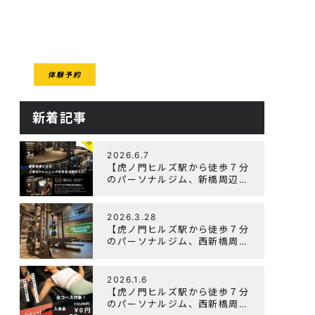
CESS
体験予約
クセス
新着記事
2026.6.7
【虎ノ門ヒルズ駅から徒歩７分
のパーソナルジム、新橋周辺、
ダイエットにオススメのパーソ
ナルジム】『3周年記念キャン
ペーン』実施中！
2026.3.28
【虎ノ門ヒルズ駅から徒歩７分
のパーソナルジム、西新橋周
辺、ダイエットにオススメのパ
ーソナルジム】「Wellulu」で
トレーニング記事の監修をしま
2026.1.6
した
【虎ノ門ヒルズ駅から徒歩７分
のパーソナルジム、西新橋周