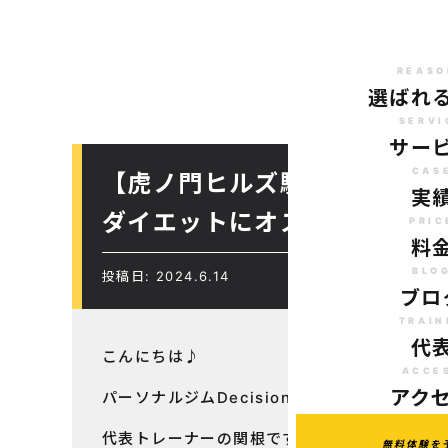
REASO
選ばれ
SERVI
サー
CAS
【虎ノ門ヒルズ駅から徒歩７
実
ダイエットにオススメのパー
PRIC
料
BLO
投稿日: 2024.6.14
ブロ
TRAIN
代
こんにちは♪
ACCE
アク
パーソナルジムDecision
代表トレーナーの関根です！
無料体験を