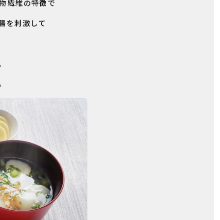
物繊維の特徴で
腸を刺激して
、
。