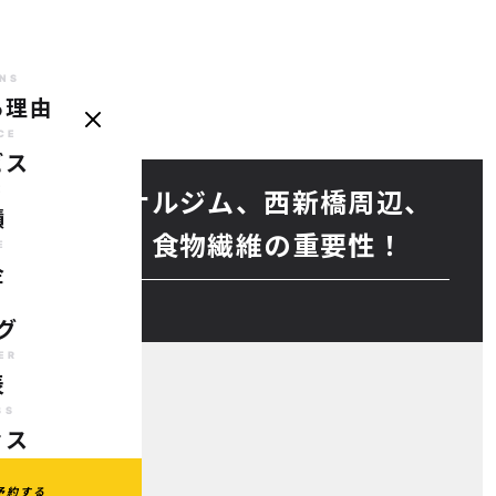
NS
る理由
REASONS
SERVICE
CASE
PRICE
BLOG
TRAINER
AC
選ばれる理由
サービス
実績
料金
ブログ
代表
ア
CE
ビス
E
分のパーソナルジム、西新橋周辺、
績
ソナルジム】食物繊維の重要性！
E
金
G
グ
ER
表
SS
セス
予約する