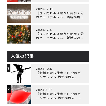
辺、ダイエットにオススメのパ
ーソナルジム】ニューイヤーキ
ャンペーン実施します！
2025.12.11
【虎ノ門ヒルズ駅から徒歩７分
のパーソナルジム、西新橋周
辺、ダイエットにオススメのパ
ーソナルジム】年末年始の営業
について
2025.12.8
【虎ノ門ヒルズ駅から徒歩７分
のパーソナルジム、新橋周辺、
ダイエットにオススメのパーソ
ナルジム】クリスマスキャンペ
ーン実施中です！
人気の記事
1
2024.12.5
【新橋駅から徒歩で10分のパ
ーソナルジム,西新橋周辺、虎
ノ門駅ダイエットにオススメの
パーソナルジム】【筋トレ初心
2
者編】胸トレで背中が筋肉痛に
2024.8.27
なるのはなぜか？
【新橋駅から徒歩で10分のパ
ーソナルジム,西新橋周辺、虎
ノ門駅ダイエットにオススメの
パーソナルジム】大胸筋を効率