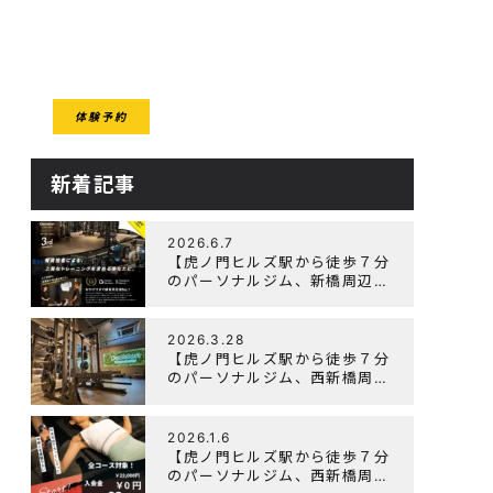
CESS
体験予約
クセス
新着記事
2026.6.7
【虎ノ門ヒルズ駅から徒歩７分
のパーソナルジム、新橋周辺、
ダイエットにオススメのパーソ
ナルジム】『3周年記念キャン
ペーン』実施中！
2026.3.28
【虎ノ門ヒルズ駅から徒歩７分
のパーソナルジム、西新橋周
辺、ダイエットにオススメのパ
ーソナルジム】「Wellulu」で
トレーニング記事の監修をしま
2026.1.6
した
【虎ノ門ヒルズ駅から徒歩７分
のパーソナルジム、西新橋周