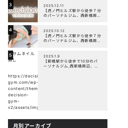
3
よく鍛えるメニュー構成につい
2025.12.11
て
【虎ノ門ヒルズ駅から徒歩７分
のパーソナルジム、西新橋周
辺、ダイエットにオススメのパ
ーソナルジム】年末年始の営業
4
について
2025.10.12
【虎ノ門ヒルズ駅から徒歩７分
のパーソナルジム、西新橋周
辺、ダイエットにオススメのパ
ーソナルジム】筋肉はすぐに落
5
ちる！？『可逆性の原理』と
2025.1.9
は？
【新橋駅から徒歩で10分のパ
ーソナルジム,西新橋周辺、虎
ノ門駅ダイエットにオススメの
パーソナルジム】【意外と知ら
https://decision-
ない！餅と蜂蜜が筋トレに良
gym.com/wp-
い？】
content/themes/wp-
decision-
gym-
v2/assets/img/
月別アーカイブ