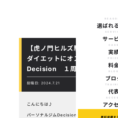
REASO
選ばれ
SERVI
サー
CAS
【虎ノ門ヒルズ駅から徒歩７
実
ダイエットにオススメのパー
PRIC
料
Decision １周年記念キャ
BLO
ブロ
投稿日: 2024.7.21
TRAIN
代
ACCE
こんにちは♪
アク
パーソナルジムDecision
無料体験を