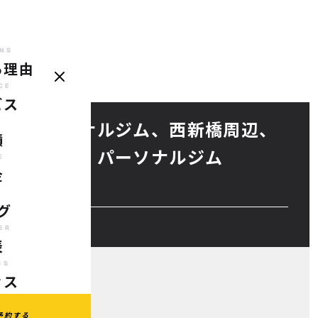
NS
る理由
REASONS
SERVICE
CASE
PRICE
BLOG
TRAINER
AC
選ばれる理由
サービス
実績
料金
ブログ
代表
ア
CE
ビス
E
分のパーソナルジム、西新橋周辺、
績
ソナルジム】パーソナルジム
E
金
ンペーン！！
G
グ
ER
表
SS
セス
予約する