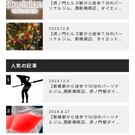
【虎ノ門ヒルズ駅から徒歩７分のパー
ソナルジム、西新橋周辺、ダイエット
にオススメのパーソナルジム】年末年
始の営業について
2025.12.8
【虎ノ門ヒルズ駅から徒歩７分のパー
ソナルジム、新橋周辺、ダイエットに
オススメのパーソナルジム】クリスマ
スキャンペーン実施中です！
人気の記事
1
2024.12.5
【新橋駅から徒歩で10分のパーソナ
ルジム,西新橋周辺、虎ノ門駅ダイエ
ットにオススメのパーソナルジム】
【筋トレ初心者編】胸トレで背中が筋
肉痛になるのはなぜか？
2
2024.8.27
【新橋駅から徒歩で10分のパーソナ
ルジム,西新橋周辺、虎ノ門駅ダイエ
ットにオススメのパーソナルジム】大
胸筋を効率よく鍛えるメニュー構成に