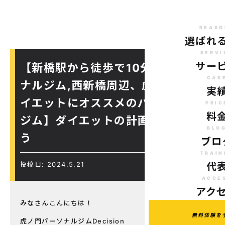
REASO
選ばれ
SERVI
サー
【新橋駅から徒歩で10分のパーソ
CAS
ナルジム,西新橋周辺、虎ノ門駅ダ
実
イエットにオススメのパーソナル
PRIC
料
ジム】ダイエットの計画をたてよ
BLO
う
ブロ
TRAIN
投稿日: 2024.5.21
代
ACCE
アク
みなさんこんにちは！
無料体験を
虎ノ門パーソナルジムDecision