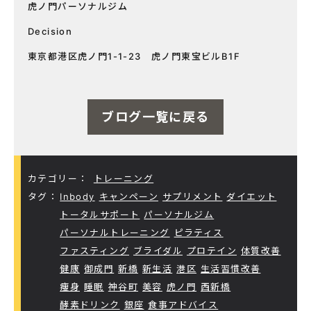
虎ノ門パーソナルジム
Decision
東京都港区虎ノ門1-1-23 虎ノ門東宝ビルB1F
ブログ一覧に戻る
カテゴリー：
トレーニング
タグ：
Inbody
キャンペーン
サプリメント
ダイエット
トータルサポート
パーソナルジム
パーソナルトレーニング
ピラティス
ファスティング
ブライダル
プロテイン
体質改善
健康
御成門
新橋
新生活
港区
生活習慣改善
痩身
睡眠
神谷町
美容
虎ノ門
西新橋
酵素ドリンク
銀座
食事アドバイス