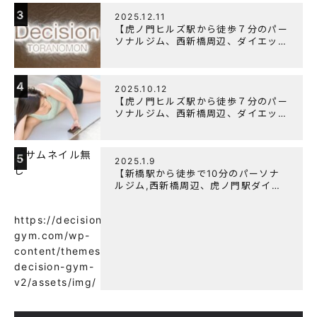
ついて
3
2025.12.11
【虎ノ門ヒルズ駅から徒歩７分のパー
ソナルジム、西新橋周辺、ダイエット
にオススメのパーソナルジム】年末年
始の営業について
4
2025.10.12
【虎ノ門ヒルズ駅から徒歩７分のパー
ソナルジム、西新橋周辺、ダイエット
にオススメのパーソナルジム】筋肉は
すぐに落ちる！？『可逆性の原理』と
は？
5
2025.1.9
【新橋駅から徒歩で10分のパーソナ
ルジム,西新橋周辺、虎ノ門駅ダイエ
ットにオススメのパーソナルジム】
【意外と知らない！餅と蜂蜜が筋トレ
https://decision-
に良い？】
gym.com/wp-
content/themes/wp-
decision-gym-
v2/assets/img/