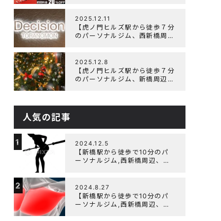
辺、ダイエットにオススメのパ
ーソナルジム】ニューイヤーキ
ャンペーン実施します！
2025.12.11
【虎ノ門ヒルズ駅から徒歩７分
のパーソナルジム、西新橋周
辺、ダイエットにオススメのパ
ーソナルジム】年末年始の営業
について
2025.12.8
【虎ノ門ヒルズ駅から徒歩７分
のパーソナルジム、新橋周辺、
ダイエットにオススメのパーソ
ナルジム】クリスマスキャンペ
ーン実施中です！
人気の記事
1
2024.12.5
【新橋駅から徒歩で10分のパ
ーソナルジム,西新橋周辺、虎
ノ門駅ダイエットにオススメの
パーソナルジム】【筋トレ初心
2
者編】胸トレで背中が筋肉痛に
2024.8.27
なるのはなぜか？
【新橋駅から徒歩で10分のパ
ーソナルジム,西新橋周辺、虎
ノ門駅ダイエットにオススメの
パーソナルジム】大胸筋を効率