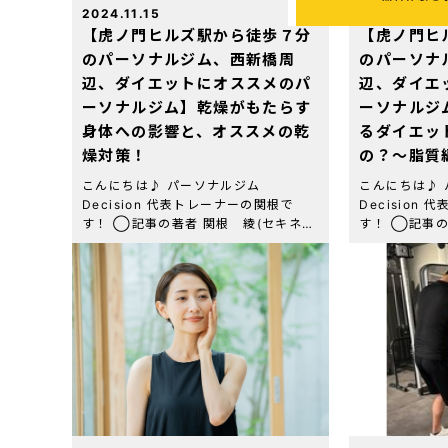
2024.11.15
2024.11.8
【虎ノ門ヒルズ駅から徒歩７分
【虎ノ門ヒ
のパーソナルジム、西新橋周
のパーソナ
辺、ダイエットにオススメのパ
辺、ダイエ
ーソナルジム】乾燥がもたらす
ーソナルジ
身体への影響と、オススメの乾
るダイエッ
燥対策！
の？〜脂質
こんにちは♪ パーソナルジム
こんにちは♪
Decision 代表トレーナーの関根で
Decision
す！ ◯記事の著者 関根 綾(セキネ
す！ ◯記事
リョウ) 虎ノ門パーソナルジム
リョウ) 虎ノ
Decision 代表トレーナー 資格・経
Decision
歴：NESTA-PFT(全米エクササイズ＆
歴：NESTA
[…]
[…]