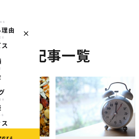
NS
る理由
REASONS
SERVICE
CASE
PRICE
BLOG
TRAINER
AC
選ばれる理由
サービス
実績
料金
ブログ
代表
ア
CE
ビス
生活
の記事一覧
E
績
E
金
G
グ
ER
表
SS
セス
予約する