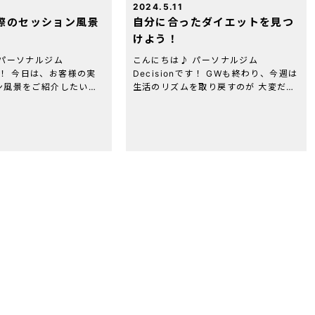
2024.5.11
際のセッション風景
自分に合ったダイエットを見つ
けよう！
 パーソナルジム
こんにちは♪ パーソナルジム
です！ 今日は、お客様の実
Decisionです！ GWも終わり、今週は
ン風景をご紹介したいと
生活のリズムを取り戻すのが 大変だっ
^) こちらの客様は、社会人
た方も多いのではないでしょうか？ 合
てしまい 結婚式に向けて
っという間に５月も中旬ということで
目的に 週に２回の頻度で
そろそろ夏に向けてダイエット頑張ろ
うかな […]