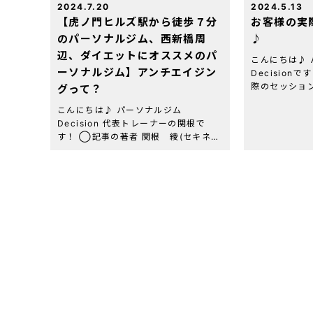
2024.7.20
2024.5.13
【虎ノ門ヒルズ駅から徒歩７分
お客様の実
のパーソナルジム、西新橋周
♪
辺、ダイエットにオススメのパ
こんにちは♪
ーソナルジム】アンチエイジン
Decision
際のセッショ
グって？
思います(^_
こんにちは♪ パーソナルジム
になって太っ
Decision 代表トレーナーの関根で
ダイエットを
す！ ◯記事の著者 関根 綾(セキネ
通 […]
リョウ) 虎ノ門パーソナルジム
Decision 代表トレーナー 資格・経
歴：NESTA-PFT(全米エクササイズ＆
[…]