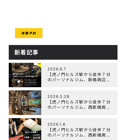
CESS
体験予約
クセス
新着記事
2026.6.7
【虎ノ門ヒルズ駅から徒歩７分
のパーソナルジム、新橋周辺、
ダイエットにオススメのパーソ
ナルジム】『3周年記念キャン
ペーン』実施中！
2026.3.28
【虎ノ門ヒルズ駅から徒歩７分
のパーソナルジム、西新橋周
辺、ダイエットにオススメのパ
ーソナルジム】「Wellulu」で
トレーニング記事の監修をしま
2026.1.6
した
【虎ノ門ヒルズ駅から徒歩７分
のパーソナルジム、西新橋周