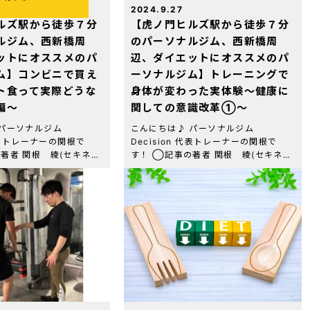
2024.9.27
ルズ駅から徒歩７分
【虎ノ門ヒルズ駅から徒歩７分
ルジム、西新橋周
のパーソナルジム、西新橋周
ットにオススメのパ
辺、ダイエットにオススメのパ
ム】コンビニで買え
ーソナルジム】トレーニングで
ト食って実際どうな
身体が変わった実体験〜健康に
編〜
関しての意識改革①〜
 パーソナルジム
こんにちは♪ パーソナルジム
 代表トレーナーの関根で
Decision 代表トレーナーの関根で
の著者 関根 綾(セキネ
す！ ◯記事の著者 関根 綾(セキネ
門パーソナルジム
リョウ) 虎ノ門パーソナルジム
 代表トレーナー 資格・経
Decision 代表トレーナー 資格・経
-PFT(全米エクササイズ＆
歴：NESTA-PFT(全米エクササイズ＆
[…]