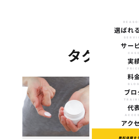
REASO
選ばれ
SERVI
サー
タグ：食
CAS
実
PRIC
料
BLO
ブロ
TRAIN
代
ACCE
アク
無料体験を