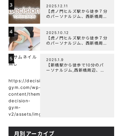
3
よく鍛えるメニュー構成につい
2025.12.11
て
【虎ノ門ヒルズ駅から徒歩７分
のパーソナルジム、西新橋周
辺、ダイエットにオススメのパ
ーソナルジム】年末年始の営業
4
について
2025.10.12
【虎ノ門ヒルズ駅から徒歩７分
のパーソナルジム、西新橋周
辺、ダイエットにオススメのパ
ーソナルジム】筋肉はすぐに落
5
ちる！？『可逆性の原理』と
2025.1.9
は？
【新橋駅から徒歩で10分のパ
ーソナルジム,西新橋周辺、虎
ノ門駅ダイエットにオススメの
パーソナルジム】【意外と知ら
https://decision-
ない！餅と蜂蜜が筋トレに良
gym.com/wp-
い？】
content/themes/wp-
decision-
gym-
v2/assets/img/
月別アーカイブ