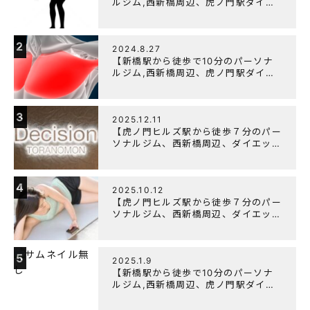
ルジム,西新橋周辺、虎ノ門駅ダイエ
ットにオススメのパーソナルジム】
【筋トレ初心者編】胸トレで背中が筋
肉痛になるのはなぜか？
2
2024.8.27
【新橋駅から徒歩で10分のパーソナ
ルジム,西新橋周辺、虎ノ門駅ダイエ
ットにオススメのパーソナルジム】大
胸筋を効率よく鍛えるメニュー構成に
ついて
3
2025.12.11
【虎ノ門ヒルズ駅から徒歩７分のパー
ソナルジム、西新橋周辺、ダイエット
にオススメのパーソナルジム】年末年
始の営業について
4
2025.10.12
【虎ノ門ヒルズ駅から徒歩７分のパー
ソナルジム、西新橋周辺、ダイエット
にオススメのパーソナルジム】筋肉は
すぐに落ちる！？『可逆性の原理』と
は？
5
2025.1.9
【新橋駅から徒歩で10分のパーソナ
ルジム,西新橋周辺、虎ノ門駅ダイエ
ットにオススメのパーソナルジム】
【意外と知らない！餅と蜂蜜が筋トレ