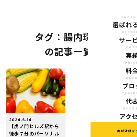
REASO
選ばれ
SERVI
タグ：腸内環境
サー
CAS
の記事一覧
実
PRIC
料
BLO
ブロ
TRAIN
代
ACCE
アク
2024.6.14
【虎ノ門ヒルズ駅から
無料体験を
徒歩７分のパーソナル