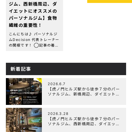
ジム、西新橋周辺、ダ
イエットにオススメの
パーソナルジム】食物
繊維の重要性！
こんにちは♪ パーソナルジ
ムDecision 代表トレーナー
の関根です！ ◯記事の著者
関根 綾(セキネ リョウ)
虎ノ門パーソナルジム
Decision 代表トレーナー
資格・経歴：NESTA-
新着記事
PFT(全米エクササイズ＆
[…]
2026.6.7
【虎ノ門ヒルズ駅から徒歩７分のパー
ソナルジム、新橋周辺、ダイエットに
オススメのパーソナルジム】『3周年
記念キャンペーン』実施中！
2026.3.28
【虎ノ門ヒルズ駅から徒歩７分のパー
ソナルジム、西新橋周辺、ダイエット
にオススメのパーソナルジム】