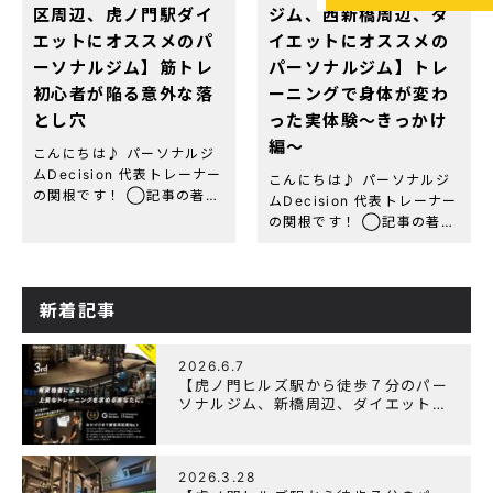
区周辺、虎ノ門駅ダイ
ジム、西新橋周辺、ダ
エットにオススメのパ
イエットにオススメの
ーソナルジム】筋トレ
パーソナルジム】トレ
初心者が陥る意外な落
ーニングで身体が変わ
とし穴
った実体験〜きっかけ
編〜
こんにちは♪ パーソナルジ
ムDecision 代表トレーナー
こんにちは♪ パーソナルジ
の関根です！ ◯記事の著者
ムDecision 代表トレーナー
関根 綾(セキネ リョウ)
の関根です！ ◯記事の著者
虎ノ門パーソナルジム
関根 綾(セキネ リョウ)
Decision 代表トレーナー
虎ノ門パーソナルジム
資格・経歴：NESTA-
Decision 代表トレーナー
PFT(全米エクササイズ＆
資格・経歴：NESTA-
新着記事
[…]
PFT(全米エクササイズ＆
[…]
2026.6.7
【虎ノ門ヒルズ駅から徒歩７分のパー
ソナルジム、新橋周辺、ダイエットに
オススメのパーソナルジム】『3周年
記念キャンペーン』実施中！
2026.3.28