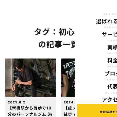
REASO
選ばれ
SERVI
タグ：初心者
サー
CAS
の記事一覧
実
PRIC
料
BLO
ブロ
TRAIN
代
ACCE
アク
2025.6.2
2024.8.17
【新橋駅から徒歩で10
【虎ノ門ヒルズ駅から
無料体験を
分のパーソナルジム,港
徒歩７分のパーソナル