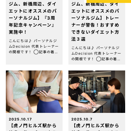
ジム、新橋周辺、ダイ
ジム、新橋周辺、ダイ
エットにオススメのパ
エットにオススメのパ
ーソナルジム】『3周
ーソナルジム】トレー
年記念キャンペーン』
ナーが警告！おすすめ
実施中！
できないダイエット方
法３選
こんにちは♪ パーソナルジ
ムDecision 代表トレーナー
こんにちは♪ パーソナルジ
の関根です！ ◯記事の著者
ムDecision 代表トレーナー
関根 綾(セキネ リョウ)
の関根です！ ◯記事の著者
虎ノ門パーソナルジム
関根 綾(セキネ リョウ)
Decision 代表トレーナー
虎ノ門パーソナルジム
資格・経歴：NESTA-
Decision 代表トレーナー
PFT(全米エクササイズ＆
資格・経歴：NESTA-
[…]
PFT(全米エクササイズ＆
[…]
2025.10.17
2025.10.7
【虎ノ門ヒルズ駅から
【虎ノ門ヒルズ駅から