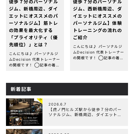
徒歩７分のパーソナル
徒歩７分のパーソナル
ジム、新橋周辺、ダイ
ジム、西新橋周辺、ダ
エットにオススメのパ
イエットにオススメの
ーソナルジム】筋トレ
パーソナルジム】体験
の効果を最大化する
トレーニングの流れの
「プライオリティ（優
ご紹介
先順位）」とは？
こんにちは♪ パーソナルジ
ムDecision 代表トレーナー
こんにちは♪ パーソナルジ
の関根です！ ◯記事の著者
ムDecision 代表トレーナー
関根 綾(セキネ リョウ)
の関根です！ ◯記事の著者
虎ノ門パーソナルジム
関根 綾(セキネ リョウ)
Decision 代表トレーナー
虎ノ門パーソナルジム
資格・経歴：NESTA-
Decision 代表トレーナー
PFT(全米エクササイズ＆
資格・経歴：NESTA-
新着記事
[…]
PFT(全米エクササイズ＆
[…]
2026.6.7
【虎ノ門ヒルズ駅から徒歩７分のパー
ソナルジム、新橋周辺、ダイエットに
オススメのパーソナルジム】『3周年
記念キャンペーン』実施中！