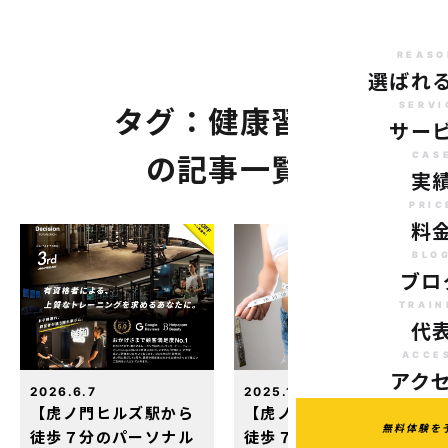
REASO
選ばれ
SERVI
タグ：健康習慣
サー
CAS
の記事一覧
実
PRIC
料
BLO
ブロ
TRAIN
代
ACCE
アク
2026.6.7
2025.11.4
【虎ノ門ヒルズ駅から
【虎ノ門ヒルズ駅から
無料体験を
徒歩７分のパーソナル
徒歩７分のパーソナル