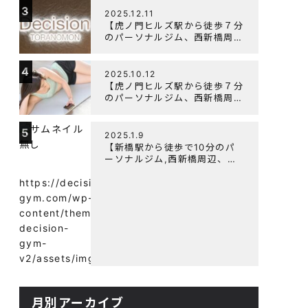
3
よく鍛えるメニュー構成につい
2025.12.11
て
【虎ノ門ヒルズ駅から徒歩７分
のパーソナルジム、西新橋周
辺、ダイエットにオススメのパ
ーソナルジム】年末年始の営業
4
について
2025.10.12
【虎ノ門ヒルズ駅から徒歩７分
のパーソナルジム、西新橋周
辺、ダイエットにオススメのパ
ーソナルジム】筋肉はすぐに落
5
ちる！？『可逆性の原理』と
2025.1.9
は？
【新橋駅から徒歩で10分のパ
ーソナルジム,西新橋周辺、虎
ノ門駅ダイエットにオススメの
パーソナルジム】【意外と知ら
https://decision-
ない！餅と蜂蜜が筋トレに良
gym.com/wp-
い？】
content/themes/wp-
decision-
gym-
v2/assets/img/
月別アーカイブ