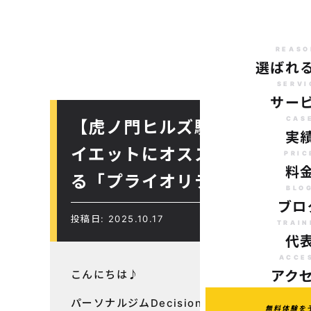
REASO
選ばれ
SERVI
サー
CAS
【虎ノ門ヒルズ駅から徒歩７
実
イエットにオススメのパーソ
PRIC
料
る「プライオリティ（優先順
BLO
ブロ
投稿日: 2025.10.17
TRAIN
代
ACCE
こんにちは♪
アク
パーソナルジムDecision
無料体験を