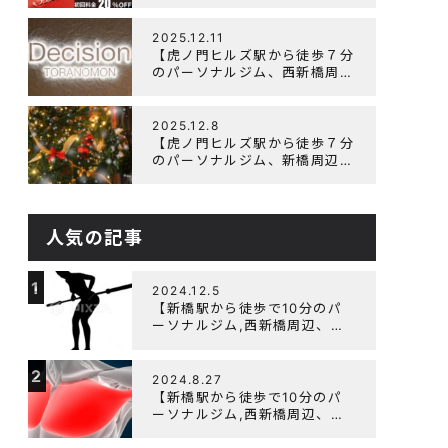
辺、ダイエットにオススメのパ
ーソナルジム】ニューイヤーキ
ャンペーン実施します！
2025.12.11
【虎ノ門ヒルズ駅から徒歩７分
のパーソナルジム、西新橋周
辺、ダイエットにオススメのパ
ーソナルジム】年末年始の営業
について
2025.12.8
【虎ノ門ヒルズ駅から徒歩７分
のパーソナルジム、新橋周辺、
ダイエットにオススメのパーソ
ナルジム】クリスマスキャンペ
ーン実施中です！
人気の記事
1
2024.12.5
【新橋駅から徒歩で10分のパ
ーソナルジム,西新橋周辺、虎
ノ門駅ダイエットにオススメの
パーソナルジム】【筋トレ初心
2
者編】胸トレで背中が筋肉痛に
2024.8.27
なるのはなぜか？
【新橋駅から徒歩で10分のパ
ーソナルジム,西新橋周辺、虎
ノ門駅ダイエットにオススメの
パーソナルジム】大胸筋を効率