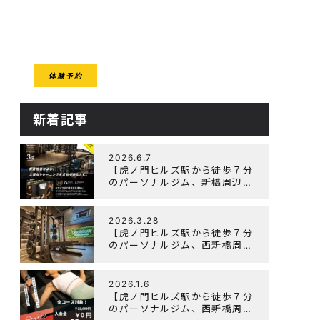
CESS
体験予約
クセス
新着記事
2026.6.7
【虎ノ門ヒルズ駅から徒歩７分
のパーソナルジム、新橋周辺、
ダイエットにオススメのパーソ
ナルジム】『3周年記念キャン
ペーン』実施中！
2026.3.28
【虎ノ門ヒルズ駅から徒歩７分
のパーソナルジム、西新橋周
辺、ダイエットにオススメのパ
ーソナルジム】「Wellulu」で
トレーニング記事の監修をしま
2026.1.6
した
【虎ノ門ヒルズ駅から徒歩７分
のパーソナルジム、西新橋周