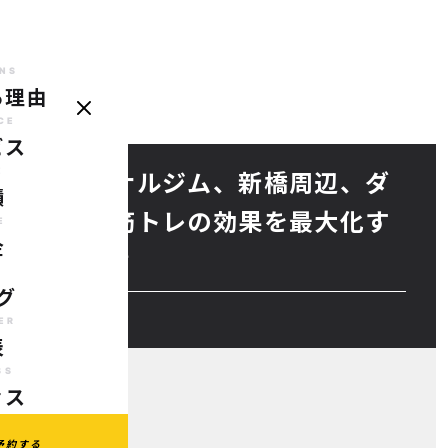
NS
る理由
REASONS
SERVICE
CASE
PRICE
BLOG
TRAINER
AC
選ばれる理由
サービス
実績
料金
ブログ
代表
ア
CE
ビス
E
分のパーソナルジム、新橋周辺、ダ
績
ナルジム】筋トレの効果を最大化す
E
金
位）」とは？
G
グ
ER
表
SS
セス
予約する