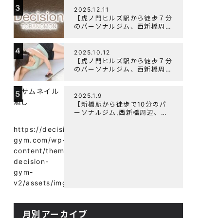
3
よく鍛えるメニュー構成につい
2025.12.11
て
【虎ノ門ヒルズ駅から徒歩７分
のパーソナルジム、西新橋周
辺、ダイエットにオススメのパ
ーソナルジム】年末年始の営業
4
について
2025.10.12
【虎ノ門ヒルズ駅から徒歩７分
のパーソナルジム、西新橋周
辺、ダイエットにオススメのパ
ーソナルジム】筋肉はすぐに落
5
ちる！？『可逆性の原理』と
2025.1.9
は？
【新橋駅から徒歩で10分のパ
ーソナルジム,西新橋周辺、虎
ノ門駅ダイエットにオススメの
パーソナルジム】【意外と知ら
https://decision-
ない！餅と蜂蜜が筋トレに良
gym.com/wp-
い？】
content/themes/wp-
decision-
gym-
v2/assets/img/
月別アーカイブ