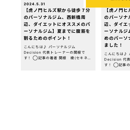
2024.5.31
2024.5.17
【虎ノ門ヒルズ駅から徒歩７分
【虎ノ門ヒ
のパーソナルジム、西新橋周
のパーソナ
辺、ダイエットにオススメのパ
辺、ダイエ
ーソナルジム】夏までに腹筋を
ーソナルジ
割るためのポイント！
めのパーソ
ました！
こんにちは♪ パーソナルジム
Decision 代表トレーナーの関根で
こんにちは♪
す！ ◯記事の著者 関根 綾(セキネ
Decision
リョウ) 虎ノ門パーソナルジム
す！ ◯記事
Decision 代表トレーナー 資格・経
リョウ) 虎ノ
歴：NESTA-PFT(全米エクササイズ＆
Decision
[…]
歴：NESTA
[…]