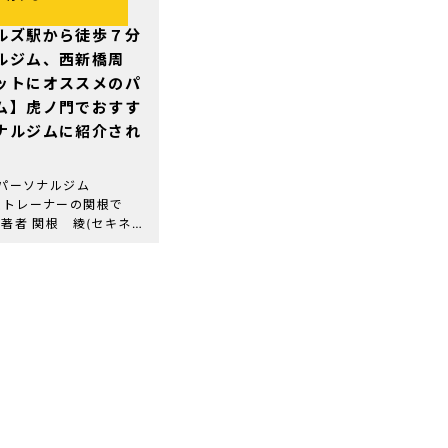
ルズ駅から徒歩７分
ルジム、西新橋周
ットにオススメのパ
ム】虎ノ門でおすす
ナルジムに紹介され
 パーソナルジム
 代表トレーナーの関根で
の著者 関根 綾(セキネ
門パーソナルジム
 代表トレーナー 資格・経
-PFT(全米エクササイズ＆