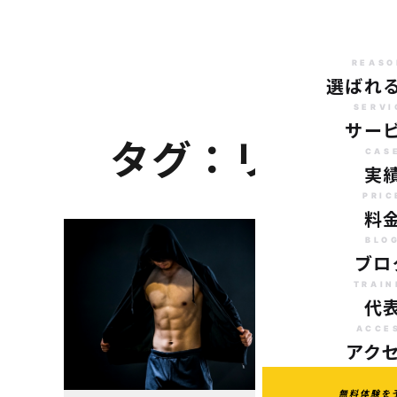
REASO
選ばれ
SERVI
サー
タグ：リバウ
CAS
実
PRIC
料
BLO
ブロ
TRAIN
代
ACCE
アク
無料体験を