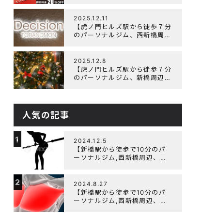
辺、ダイエットにオススメのパ
ーソナルジム】ニューイヤーキ
ャンペーン実施します！
2025.12.11
【虎ノ門ヒルズ駅から徒歩７分
のパーソナルジム、西新橋周
辺、ダイエットにオススメのパ
ーソナルジム】年末年始の営業
について
2025.12.8
【虎ノ門ヒルズ駅から徒歩７分
のパーソナルジム、新橋周辺、
ダイエットにオススメのパーソ
ナルジム】クリスマスキャンペ
ーン実施中です！
人気の記事
1
2024.12.5
【新橋駅から徒歩で10分のパ
ーソナルジム,西新橋周辺、虎
ノ門駅ダイエットにオススメの
パーソナルジム】【筋トレ初心
2
者編】胸トレで背中が筋肉痛に
2024.8.27
なるのはなぜか？
【新橋駅から徒歩で10分のパ
ーソナルジム,西新橋周辺、虎
ノ門駅ダイエットにオススメの
パーソナルジム】大胸筋を効率