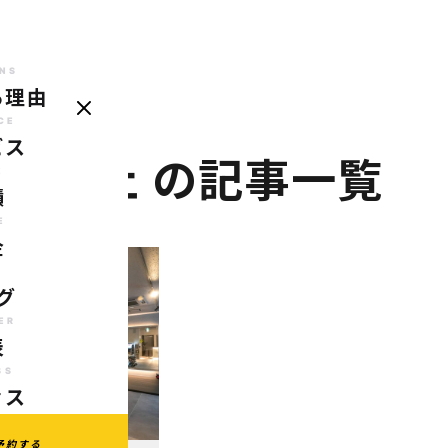
NS
る理由
REASONS
SERVICE
CASE
PRICE
BLOG
TRAINER
AC
選ばれる理由
サービス
実績
料金
ブログ
代表
ア
CE
ビス
ンド防止
の記事一覧
E
績
E
金
G
グ
ER
表
SS
セス
予約する