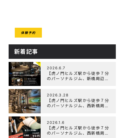
CESS
体験予約
クセス
新着記事
2026.6.7
【虎ノ門ヒルズ駅から徒歩７分
のパーソナルジム、新橋周辺、
ダイエットにオススメのパーソ
ナルジム】『3周年記念キャン
ペーン』実施中！
2026.3.28
【虎ノ門ヒルズ駅から徒歩７分
のパーソナルジム、西新橋周
辺、ダイエットにオススメのパ
ーソナルジム】「Wellulu」で
トレーニング記事の監修をしま
2026.1.6
した
【虎ノ門ヒルズ駅から徒歩７分
のパーソナルジム、西新橋周