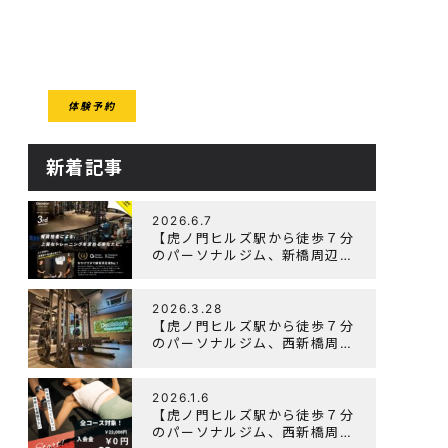
CESS
体験予約
クセス
新着記事
2026.6.7
【虎ノ門ヒルズ駅から徒歩７分
のパーソナルジム、新橋周辺、
ダイエットにオススメのパーソ
ナルジム】『3周年記念キャン
ペーン』実施中！
2026.3.28
【虎ノ門ヒルズ駅から徒歩７分
のパーソナルジム、西新橋周
辺、ダイエットにオススメのパ
ーソナルジム】「Wellulu」で
トレーニング記事の監修をしま
2026.1.6
した
【虎ノ門ヒルズ駅から徒歩７分
のパーソナルジム、西新橋周