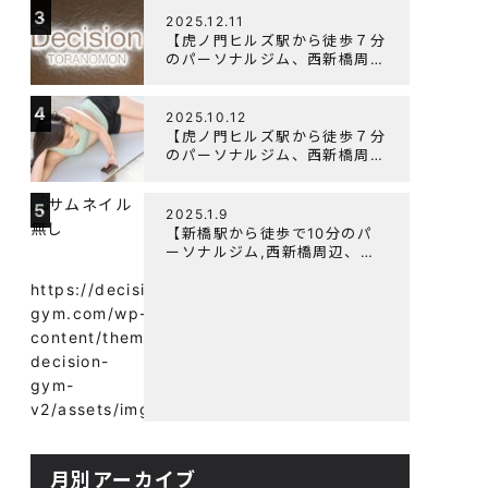
3
よく鍛えるメニュー構成につい
2025.12.11
て
【虎ノ門ヒルズ駅から徒歩７分
のパーソナルジム、西新橋周
辺、ダイエットにオススメのパ
ーソナルジム】年末年始の営業
4
について
2025.10.12
【虎ノ門ヒルズ駅から徒歩７分
のパーソナルジム、西新橋周
辺、ダイエットにオススメのパ
ーソナルジム】筋肉はすぐに落
5
ちる！？『可逆性の原理』と
2025.1.9
は？
【新橋駅から徒歩で10分のパ
ーソナルジム,西新橋周辺、虎
ノ門駅ダイエットにオススメの
パーソナルジム】【意外と知ら
https://decision-
ない！餅と蜂蜜が筋トレに良
gym.com/wp-
い？】
content/themes/wp-
decision-
gym-
v2/assets/img/
月別アーカイブ