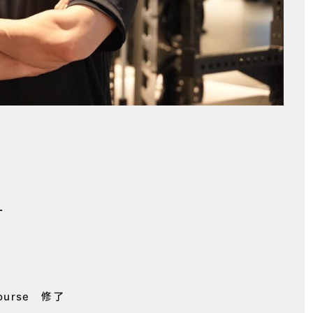
ー
ourse 修了