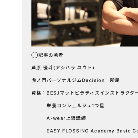
◯記事の著者
芦原 優斗(アシハラ ユウト)
虎ノ門パーソナルジムDecision 所属
資格：BESJマットピラティスインストラクタ
栄養コンシェルジュ1つ星
A-wear上級講師
EASY FLOSSING Academy Basic C