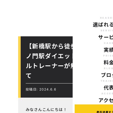
REASO
選ばれ
SERVI
サー
CAS
【新橋駅から徒歩で10分のパ
実
ノ門駅ダイエットにオススメ
PRIC
料
ルトレーナーが解説するケガ
BLO
て
ブロ
TRAIN
代
投稿日: 2024.6.6
ACCE
アク
みなさんこんにちは！
無料体験を