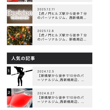
辺、ダイエットにオススメのパ
ーソナルジム】ニューイヤーキ
ャンペーン実施します！
2025.12.11
【虎ノ門ヒルズ駅から徒歩７分
のパーソナルジム、西新橋周
辺、ダイエットにオススメのパ
ーソナルジム】年末年始の営業
について
2025.12.8
【虎ノ門ヒルズ駅から徒歩７分
のパーソナルジム、新橋周辺、
ダイエットにオススメのパーソ
ナルジム】クリスマスキャンペ
ーン実施中です！
人気の記事
1
2024.12.5
【新橋駅から徒歩で10分のパ
ーソナルジム,西新橋周辺、虎
ノ門駅ダイエットにオススメの
パーソナルジム】【筋トレ初心
2
者編】胸トレで背中が筋肉痛に
2024.8.27
なるのはなぜか？
【新橋駅から徒歩で10分のパ
ーソナルジム,西新橋周辺、虎
ノ門駅ダイエットにオススメの
パーソナルジム】大胸筋を効率