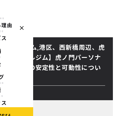
NS
る理由
REASONS
SERVICE
CASE
PRICE
BLOG
TRAINER
AC
選ばれる理由
サービス
実績
料金
ブログ
代表
ア
CE
ビス
E
ーソナルジム,港区、西新橋周辺、虎
績
のパーソナルジム】虎ノ門パーソナ
E
金
予防のための安定性と可動性につい
G
グ
ER
表
SS
セス
予約する