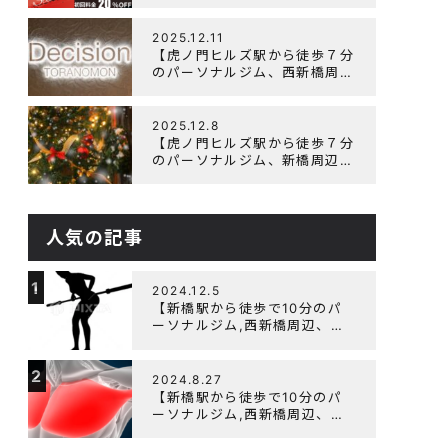
辺、ダイエットにオススメのパ
ーソナルジム】ニューイヤーキ
ャンペーン実施します！
2025.12.11
【虎ノ門ヒルズ駅から徒歩７分
のパーソナルジム、西新橋周
辺、ダイエットにオススメのパ
ーソナルジム】年末年始の営業
について
2025.12.8
【虎ノ門ヒルズ駅から徒歩７分
のパーソナルジム、新橋周辺、
ダイエットにオススメのパーソ
ナルジム】クリスマスキャンペ
ーン実施中です！
人気の記事
1
2024.12.5
【新橋駅から徒歩で10分のパ
ーソナルジム,西新橋周辺、虎
ノ門駅ダイエットにオススメの
パーソナルジム】【筋トレ初心
2
者編】胸トレで背中が筋肉痛に
2024.8.27
なるのはなぜか？
【新橋駅から徒歩で10分のパ
ーソナルジム,西新橋周辺、虎
ノ門駅ダイエットにオススメの
パーソナルジム】大胸筋を効率