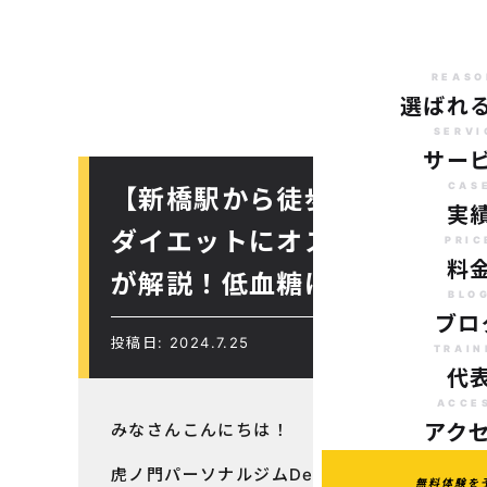
REASO
選ばれ
SERVI
サー
CAS
【新橋駅から徒歩で10分のパ
実
ダイエットにオススメのパー
PRIC
料
が解説！低血糖に対するアプ
BLO
ブロ
投稿日: 2024.7.25
TRAIN
代
ACCE
みなさんこんにちは！
アク
虎ノ門パーソナルジムDecision
無料体験を