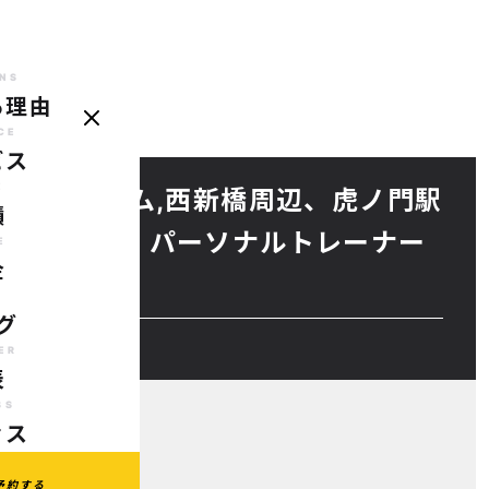
NS
る理由
REASONS
SERVICE
CASE
PRICE
BLOG
TRAINER
AC
選ばれる理由
サービス
実績
料金
ブログ
代表
ア
CE
ビス
E
ーソナルジム,西新橋周辺、虎ノ門駅
績
ソナルジム】パーソナルトレーナー
E
金
ローチ
G
グ
ER
表
SS
セス
予約する