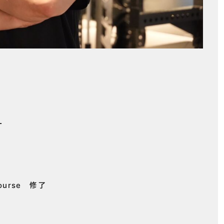
ー
ourse 修了