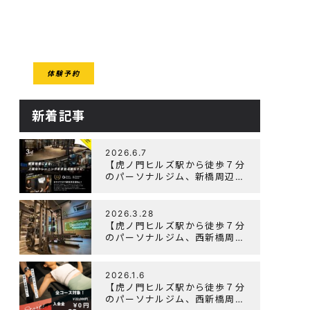
CESS
体験予約
クセス
新着記事
2026.6.7
【虎ノ門ヒルズ駅から徒歩７分
のパーソナルジム、新橋周辺、
ダイエットにオススメのパーソ
ナルジム】『3周年記念キャン
ペーン』実施中！
2026.3.28
【虎ノ門ヒルズ駅から徒歩７分
のパーソナルジム、西新橋周
辺、ダイエットにオススメのパ
ーソナルジム】「Wellulu」で
トレーニング記事の監修をしま
2026.1.6
した
【虎ノ門ヒルズ駅から徒歩７分
のパーソナルジム、西新橋周