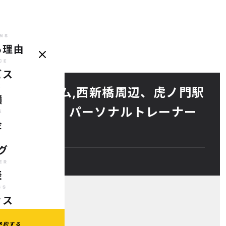
NS
る理由
REASONS
SERVICE
CASE
PRICE
BLOG
TRAINER
AC
選ばれる理由
サービス
実績
料金
ブログ
代表
ア
CE
ビス
E
ーソナルジム,西新橋周辺、虎ノ門駅
績
ソナルジム】パーソナルトレーナー
E
金
良について
G
グ
ER
表
SS
セス
予約する