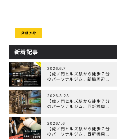
CESS
体験予約
クセス
新着記事
2026.6.7
【虎ノ門ヒルズ駅から徒歩７分
のパーソナルジム、新橋周辺、
ダイエットにオススメのパーソ
ナルジム】『3周年記念キャン
ペーン』実施中！
2026.3.28
【虎ノ門ヒルズ駅から徒歩７分
のパーソナルジム、西新橋周
辺、ダイエットにオススメのパ
ーソナルジム】「Wellulu」で
トレーニング記事の監修をしま
2026.1.6
した
【虎ノ門ヒルズ駅から徒歩７分
のパーソナルジム、西新橋周