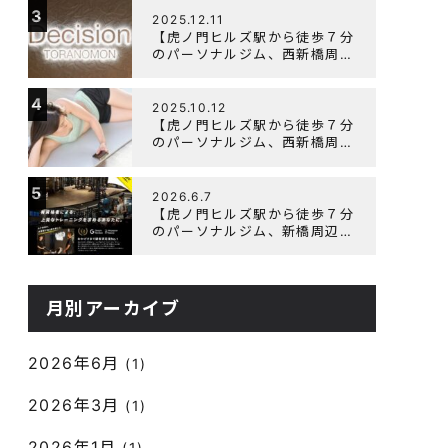
3
よく鍛えるメニュー構成につい
2025.12.11
て
【虎ノ門ヒルズ駅から徒歩７分
のパーソナルジム、西新橋周
辺、ダイエットにオススメのパ
ーソナルジム】年末年始の営業
4
について
2025.10.12
【虎ノ門ヒルズ駅から徒歩７分
のパーソナルジム、西新橋周
辺、ダイエットにオススメのパ
ーソナルジム】筋肉はすぐに落
5
ちる！？『可逆性の原理』と
2026.6.7
は？
【虎ノ門ヒルズ駅から徒歩７分
のパーソナルジム、新橋周辺、
ダイエットにオススメのパーソ
ナルジム】『3周年記念キャン
ペーン』実施中！
月別アーカイブ
2026年6月
(1)
2026年3月
(1)
2026年1月
(1)