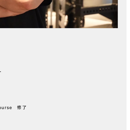
ー
ourse 修了