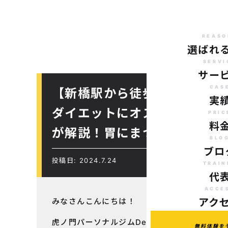
REASO
選ばれ
SERVI
サー
CAS
【新橋駅から徒歩で10分のパ
実
ダイエットにオススメのパー
PRIC
料
が解説！胃にまつわる消化不
BLO
ブロ
投稿日: 2024.7.24
TRAIN
代
ACCE
みなさんこんにちは！
アク
虎ノ門パーソナルジムDecision
無料体験を