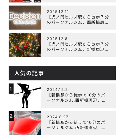
辺、ダイエットにオススメのパ
ーソナルジム】ニューイヤーキ
ャンペーン実施します！
2025.12.11
【虎ノ門ヒルズ駅から徒歩７分
のパーソナルジム、西新橋周
辺、ダイエットにオススメのパ
ーソナルジム】年末年始の営業
について
2025.12.8
【虎ノ門ヒルズ駅から徒歩７分
のパーソナルジム、新橋周辺、
ダイエットにオススメのパーソ
ナルジム】クリスマスキャンペ
ーン実施中です！
人気の記事
1
2024.12.5
【新橋駅から徒歩で10分のパ
ーソナルジム,西新橋周辺、虎
ノ門駅ダイエットにオススメの
パーソナルジム】【筋トレ初心
2
者編】胸トレで背中が筋肉痛に
2024.8.27
なるのはなぜか？
【新橋駅から徒歩で10分のパ
ーソナルジム,西新橋周辺、虎
ノ門駅ダイエットにオススメの
パーソナルジム】大胸筋を効率