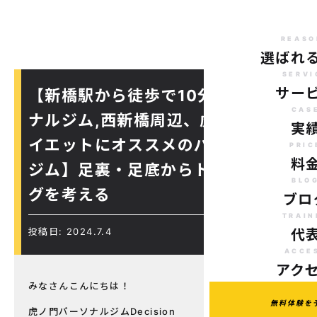
REASO
選ばれ
SERVI
サー
【新橋駅から徒歩で10分のパーソ
CAS
ナルジム,西新橋周辺、虎ノ門駅ダ
実
イエットにオススメのパーソナル
PRIC
料
ジム】足裏・足底からトレーニン
BLO
グを考える
ブロ
TRAIN
投稿日: 2024.7.4
代
ACCE
アク
みなさんこんにちは！
無料体験を
虎ノ門パーソナルジムDecision