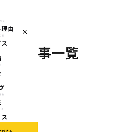
NS
る理由
REASONS
SERVICE
CASE
PRICE
BLOG
TRAINER
AC
選ばれる理由
サービス
実績
料金
ブログ
代表
ア
CE
ビス
切
の記事一覧
E
績
E
金
G
グ
ER
表
SS
セス
予約する