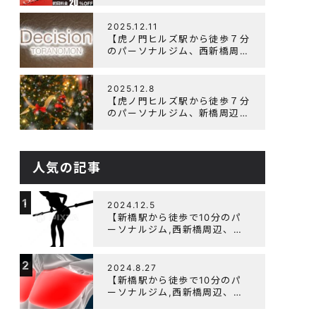
辺、ダイエットにオススメのパ
ーソナルジム】ニューイヤーキ
ャンペーン実施します！
2025.12.11
【虎ノ門ヒルズ駅から徒歩７分
のパーソナルジム、西新橋周
辺、ダイエットにオススメのパ
ーソナルジム】年末年始の営業
について
2025.12.8
【虎ノ門ヒルズ駅から徒歩７分
のパーソナルジム、新橋周辺、
ダイエットにオススメのパーソ
ナルジム】クリスマスキャンペ
ーン実施中です！
人気の記事
1
2024.12.5
【新橋駅から徒歩で10分のパ
ーソナルジム,西新橋周辺、虎
ノ門駅ダイエットにオススメの
パーソナルジム】【筋トレ初心
2
者編】胸トレで背中が筋肉痛に
2024.8.27
なるのはなぜか？
【新橋駅から徒歩で10分のパ
ーソナルジム,西新橋周辺、虎
ノ門駅ダイエットにオススメの
パーソナルジム】大胸筋を効率