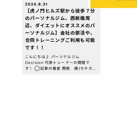
2024.8.31
【虎ノ門ヒルズ駅から徒歩７分
のパーソナルジム、西新橋周
辺、ダイエットにオススメのパ
ーソナルジム】会社の部活や、
合同トレーニングご利用も可能
です！！
こんにちは♪ パーソナルジム
Decision 代表トレーナーの関根で
す！ ◯記事の著者 関根 綾(セキネ
リョウ) 虎ノ門パーソナルジム
Decision 代表トレーナー 資格・経
歴：NESTA-PFT(全米エクササイズ＆
[…]