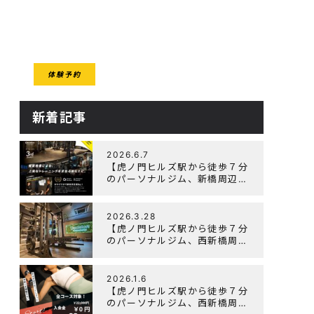
CESS
体験予約
クセス
新着記事
2026.6.7
【虎ノ門ヒルズ駅から徒歩７分
のパーソナルジム、新橋周辺、
ダイエットにオススメのパーソ
ナルジム】『3周年記念キャン
ペーン』実施中！
2026.3.28
【虎ノ門ヒルズ駅から徒歩７分
のパーソナルジム、西新橋周
辺、ダイエットにオススメのパ
ーソナルジム】「Wellulu」で
トレーニング記事の監修をしま
2026.1.6
した
【虎ノ門ヒルズ駅から徒歩７分
のパーソナルジム、西新橋周