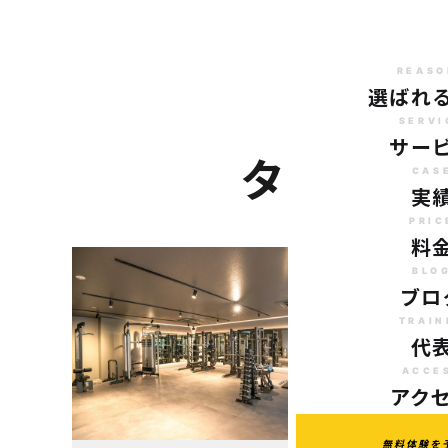
REASO
選ばれ
SERVI
サー
タグ：貸
CAS
実
PRIC
料
BLO
ブロ
TRAIN
代
ACCE
アク
無料体験を