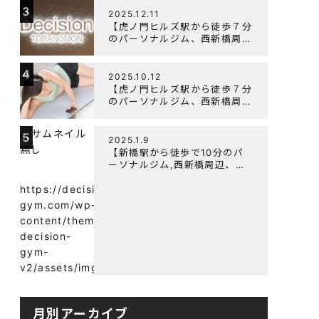
3
よく鍛えるメニュー構成につい
2025.12.11
て
【虎ノ門ヒルズ駅から徒歩７分
のパーソナルジム、西新橋周
辺、ダイエットにオススメのパ
ーソナルジム】年末年始の営業
4
について
2025.10.12
【虎ノ門ヒルズ駅から徒歩７分
のパーソナルジム、西新橋周
辺、ダイエットにオススメのパ
ーソナルジム】筋肉はすぐに落
5
ちる！？『可逆性の原理』と
2025.1.9
は？
【新橋駅から徒歩で10分のパ
ーソナルジム,西新橋周辺、虎
ノ門駅ダイエットにオススメの
パーソナルジム】【意外と知ら
https://decision-
ない！餅と蜂蜜が筋トレに良
gym.com/wp-
い？】
content/themes/wp-
decision-
gym-
v2/assets/img/
月別アーカイブ