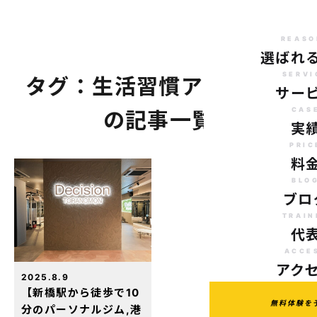
REASO
選ばれ
SERVI
タグ：生活習慣アドバイス
サー
CAS
の記事一覧
実
PRIC
料
BLO
ブロ
TRAIN
代
ACCE
アク
2025.8.9
【新橋駅から徒歩で10
無料体験を
分のパーソナルジム,港