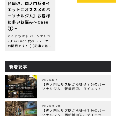
区周辺、虎ノ門駅ダイ
エットにオススメのパ
ーソナルジム】お客様
に多いお悩み〜Case
①〜
こんにちは♪ パーソナルジ
ムDecision 代表トレーナー
の関根です！ ◯記事の著者
関根 綾(セキネ リョウ)
虎ノ門パーソナルジム
Decision 代表トレーナー
資格・経歴：NESTA-
新着記事
PFT(全米エクササイズ＆
[…]
2026.6.7
【虎ノ門ヒルズ駅から徒歩７分のパー
ソナルジム、新橋周辺、ダイエットに
オススメのパーソナルジム】『3周年
記念キャンペーン』実施中！
2026.3.28
【虎ノ門ヒルズ駅から徒歩７分のパー
ソナルジム、西新橋周辺、ダイエット