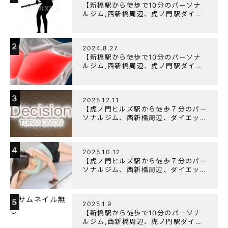
【新橋駅から徒歩で10分のパーソナ
ルジム,西新橋周辺、虎ノ門駅ダイエ
ットにオススメのパーソナルジム】
【筋トレ初心者編】胸トレで背中が筋
肉痛になるのはなぜか？
2
2024.8.27
【新橋駅から徒歩で10分のパーソナ
ルジム,西新橋周辺、虎ノ門駅ダイエ
ットにオススメのパーソナルジム】大
胸筋を効率よく鍛えるメニュー構成に
ついて
3
2025.12.11
【虎ノ門ヒルズ駅から徒歩７分のパー
ソナルジム、西新橋周辺、ダイエット
にオススメのパーソナルジム】年末年
始の営業について
4
2025.10.12
【虎ノ門ヒルズ駅から徒歩７分のパー
ソナルジム、西新橋周辺、ダイエット
にオススメのパーソナルジム】筋肉は
すぐに落ちる！？『可逆性の原理』と
は？
5
2025.1.9
【新橋駅から徒歩で10分のパーソナ
ルジム,西新橋周辺、虎ノ門駅ダイエ