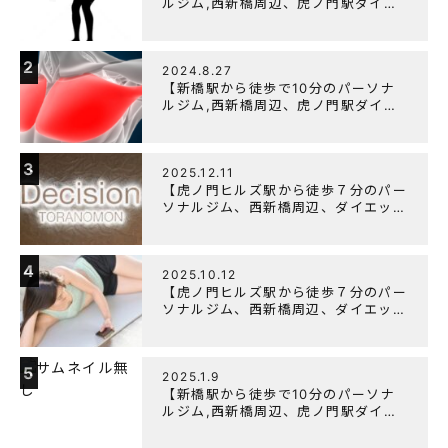
ルジム,西新橋周辺、虎ノ門駅ダイエ
ットにオススメのパーソナルジム】
【筋トレ初心者編】胸トレで背中が筋
肉痛になるのはなぜか？
2
2024.8.27
【新橋駅から徒歩で10分のパーソナ
ルジム,西新橋周辺、虎ノ門駅ダイエ
ットにオススメのパーソナルジム】大
胸筋を効率よく鍛えるメニュー構成に
ついて
3
2025.12.11
【虎ノ門ヒルズ駅から徒歩７分のパー
ソナルジム、西新橋周辺、ダイエット
にオススメのパーソナルジム】年末年
始の営業について
4
2025.10.12
【虎ノ門ヒルズ駅から徒歩７分のパー
ソナルジム、西新橋周辺、ダイエット
にオススメのパーソナルジム】筋肉は
すぐに落ちる！？『可逆性の原理』と
は？
5
2025.1.9
【新橋駅から徒歩で10分のパーソナ
ルジム,西新橋周辺、虎ノ門駅ダイエ
ットにオススメのパーソナルジム】
【意外と知らない！餅と蜂蜜が筋トレ