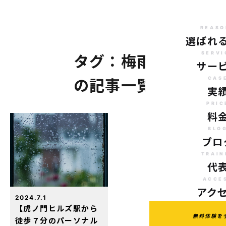
REASO
選ばれ
SERVI
タグ：梅雨
サー
CAS
の記事一覧
実
PRIC
料
BLO
ブロ
TRAIN
代
ACCE
アク
2024.7.1
【虎ノ門ヒルズ駅から
無料体験を
徒歩７分のパーソナル