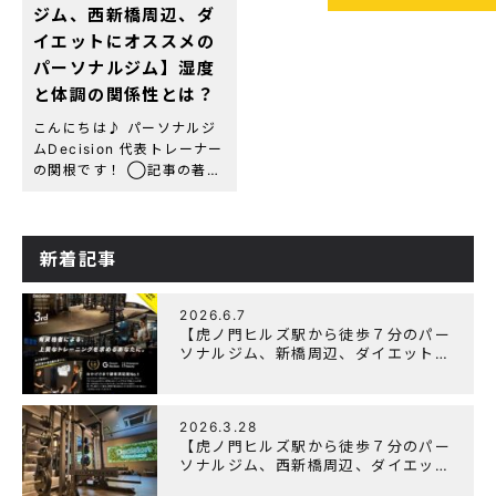
ジム、西新橋周辺、ダ
イエットにオススメの
パーソナルジム】湿度
と体調の関係性とは？
こんにちは♪ パーソナルジ
ムDecision 代表トレーナー
の関根です！ ◯記事の著者
関根 綾(セキネ リョウ)
虎ノ門パーソナルジム
Decision 代表トレーナー
資格・経歴：NESTA-
新着記事
PFT(全米エクササイズ＆
[…]
2026.6.7
【虎ノ門ヒルズ駅から徒歩７分のパー
ソナルジム、新橋周辺、ダイエットに
オススメのパーソナルジム】『3周年
記念キャンペーン』実施中！
2026.3.28
【虎ノ門ヒルズ駅から徒歩７分のパー
ソナルジム、西新橋周辺、ダイエット
にオススメのパーソナルジム】