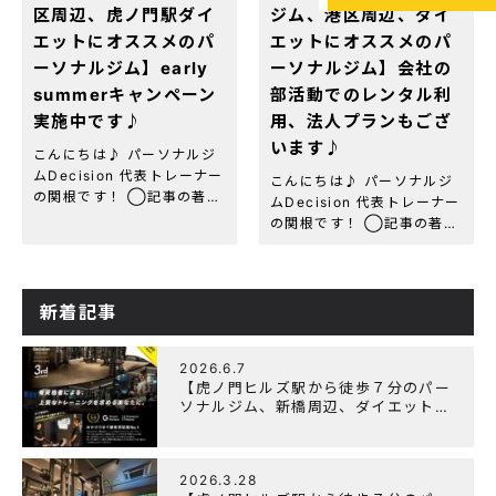
区周辺、虎ノ門駅ダイ
ジム、港区周辺、ダイ
エットにオススメのパ
エットにオススメのパ
ーソナルジム】early
ーソナルジム】会社の
summerキャンペーン
部活動でのレンタル利
実施中です♪
用、法人プランもござ
います♪
こんにちは♪ パーソナルジ
ムDecision 代表トレーナー
こんにちは♪ パーソナルジ
の関根です！ ◯記事の著者
ムDecision 代表トレーナー
関根 綾(セキネ リョウ)
の関根です！ ◯記事の著者
虎ノ門パーソナルジム
関根 綾(セキネ リョウ)
Decision 代表トレーナー
虎ノ門パーソナルジム
資格・経歴：NESTA-
Decision 代表トレーナー
PFT(全米エクササイズ＆
資格・経歴：NESTA-
新着記事
[…]
PFT(全米エクササイズ＆
[…]
2026.6.7
【虎ノ門ヒルズ駅から徒歩７分のパー
ソナルジム、新橋周辺、ダイエットに
オススメのパーソナルジム】『3周年
記念キャンペーン』実施中！
2026.3.28