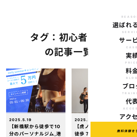
REASO
選ばれ
SERVI
タグ：初心者向け
サー
CAS
の記事一覧
実
PRIC
料
BLO
ブロ
TRAIN
代
ACCE
アク
2025.5.19
2025.2.8
【新橋駅から徒歩で10
【虎ノ門ヒルズ駅から
無料体験を
分のパーソナルジム,港
徒歩７分のパーソナル