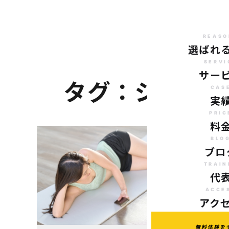
REASO
選ばれ
SERVI
サー
タグ：シェイ
CAS
実
PRIC
料
BLO
ブロ
TRAIN
代
ACCE
アク
無料体験を