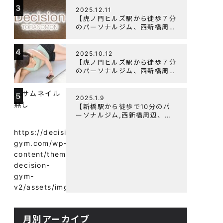
3
よく鍛えるメニュー構成につい
2025.12.11
て
【虎ノ門ヒルズ駅から徒歩７分
のパーソナルジム、西新橋周
辺、ダイエットにオススメのパ
ーソナルジム】年末年始の営業
4
について
2025.10.12
【虎ノ門ヒルズ駅から徒歩７分
のパーソナルジム、西新橋周
辺、ダイエットにオススメのパ
ーソナルジム】筋肉はすぐに落
5
ちる！？『可逆性の原理』と
2025.1.9
は？
【新橋駅から徒歩で10分のパ
ーソナルジム,西新橋周辺、虎
ノ門駅ダイエットにオススメの
パーソナルジム】【意外と知ら
https://decision-
ない！餅と蜂蜜が筋トレに良
gym.com/wp-
い？】
content/themes/wp-
decision-
gym-
v2/assets/img/
月別アーカイブ