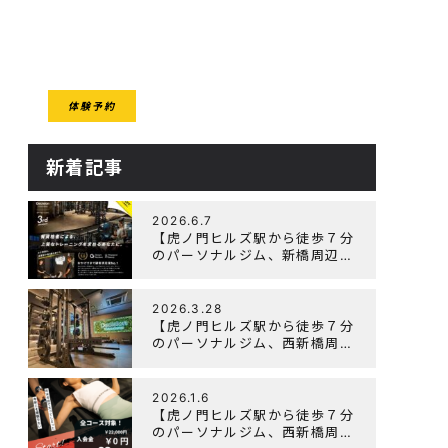
CESS
体験予約
クセス
新着記事
2026.6.7
【虎ノ門ヒルズ駅から徒歩７分
のパーソナルジム、新橋周辺、
ダイエットにオススメのパーソ
ナルジム】『3周年記念キャン
ペーン』実施中！
2026.3.28
【虎ノ門ヒルズ駅から徒歩７分
のパーソナルジム、西新橋周
辺、ダイエットにオススメのパ
ーソナルジム】「Wellulu」で
トレーニング記事の監修をしま
2026.1.6
した
【虎ノ門ヒルズ駅から徒歩７分
のパーソナルジム、西新橋周