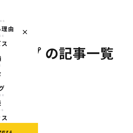
NS
る理由
REASONS
SERVICE
CASE
PRICE
BLOG
TRAINER
AC
選ばれる理由
サービス
実績
料金
ブログ
代表
ア
CE
ビス
プアップ
の記事一覧
E
績
E
金
G
グ
ER
表
SS
セス
予約する