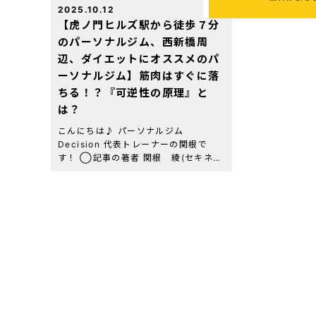
2025.10.12
【虎ノ門ヒルズ駅から徒歩７分
のパーソナルジム、西新橋周
辺、ダイエットにオススメのパ
ーソナルジム】筋肉はすぐに落
ちる！？『可逆性の原理』と
は？
こんにちは♪ パーソナルジム
Decision 代表トレーナーの関根で
す！ ◯記事の著者 関根 綾(セキネ
リョウ) 虎ノ門パーソナルジム
Decision 代表トレーナー 資格・経
歴：NESTA-PFT(全米エクササイズ＆
[…]