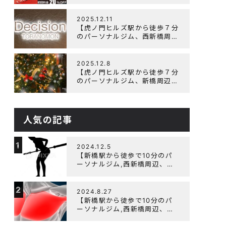
辺、ダイエットにオススメのパ
ーソナルジム】ニューイヤーキ
ャンペーン実施します！
2025.12.11
【虎ノ門ヒルズ駅から徒歩７分
のパーソナルジム、西新橋周
辺、ダイエットにオススメのパ
ーソナルジム】年末年始の営業
について
2025.12.8
【虎ノ門ヒルズ駅から徒歩７分
のパーソナルジム、新橋周辺、
ダイエットにオススメのパーソ
ナルジム】クリスマスキャンペ
ーン実施中です！
人気の記事
1
2024.12.5
【新橋駅から徒歩で10分のパ
ーソナルジム,西新橋周辺、虎
ノ門駅ダイエットにオススメの
パーソナルジム】【筋トレ初心
2
者編】胸トレで背中が筋肉痛に
2024.8.27
なるのはなぜか？
【新橋駅から徒歩で10分のパ
ーソナルジム,西新橋周辺、虎
ノ門駅ダイエットにオススメの
パーソナルジム】大胸筋を効率