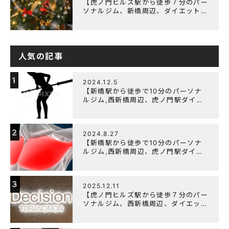
【虎ノ門ヒルズ駅から徒歩７分のパー
ソナルジム、新橋周辺、ダイエットに
オススメのパーソナルジム】クリスマ
スキャンペーン実施中です！
人気の記事
1
2024.12.5
【新橋駅から徒歩で10分のパーソナ
ルジム,西新橋周辺、虎ノ門駅ダイエ
ットにオススメのパーソナルジム】
【筋トレ初心者編】胸トレで背中が筋
肉痛になるのはなぜか？
2
2024.8.27
【新橋駅から徒歩で10分のパーソナ
ルジム,西新橋周辺、虎ノ門駅ダイエ
ットにオススメのパーソナルジム】大
胸筋を効率よく鍛えるメニュー構成に
ついて
3
2025.12.11
【虎ノ門ヒルズ駅から徒歩７分のパー
ソナルジム、西新橋周辺、ダイエット
にオススメのパーソナルジム】年末年
始の営業について