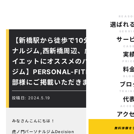
REASO
選ばれ
SERVI
サー
【新橋駅から徒歩で10分のパーソ
CAS
ナルジム,西新橋周辺、虎ノ門駅ダ
実
イエットにオススメのパーソナル
PRIC
料
ジム】PERSONAL-FITNESS編集
BLO
部様にご掲載いただきました！
ブロ
TRAIN
投稿日: 2024.5.19
代
ACCE
アク
みなさんこんにちは！
無料体験を
虎ノ門パーソナルジムDecision