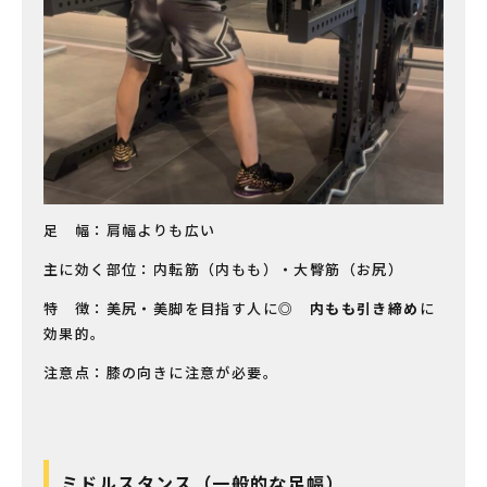
足 幅：肩幅よりも広い
主に効く部位：内転筋（内もも）・大臀筋（お尻）
特 徴：美尻・美脚を目指す人に◎
内もも引き締め
に
効果的。
注意点：膝の向きに注意が必要。
ミドルスタンス（一般的な足幅）