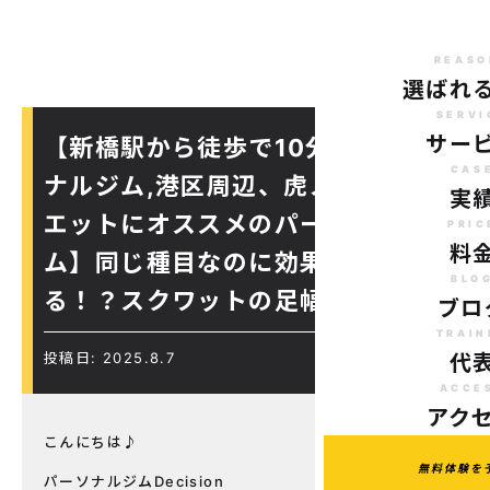
REASO
選ばれ
SERVI
サー
【新橋駅から徒歩で10分のパーソ
CAS
ナルジム,港区周辺、虎ノ門駅ダイ
実
エットにオススメのパーソナルジ
PRIC
料
ム】同じ種目なのに効果が変わ
BLO
る！？スクワットの足幅解説♪
ブロ
TRAIN
投稿日: 2025.8.7
代
ACCE
アク
こんにちは♪
無料体験を
パーソナルジムDecision