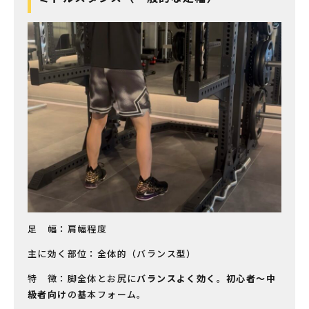
足 幅：肩幅程度
主に効く部位：全体的（バランス型）
特 徴：脚全体とお尻に
バランスよく効く
。
初心者〜中
級者向け
の基本フォーム。