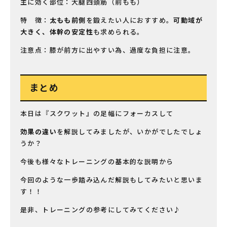
主に効く部位：大腿四頭筋（前もも）
特 徴：
太もも前側
を鍛えたい人におすすめ。
可動域が
大きく、体幹の安定性
も求められる。
注意点：膝が前方に出やすい為、過度な負担に注意。
まとめ
本日は『スクワット』の足幅にフォーカスして
効果の違い
を解説してみましたが、いかがでしたでしょ
うか？
今後も様々なトレーニングの基本的な説明から
今回のような一歩踏み込んだ解説もしてみたいと思いま
す！！
是非、トレーニングの参考にしてみてください♪