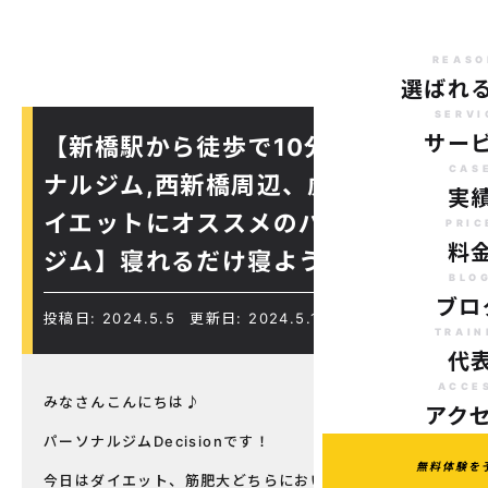
REASO
選ばれ
SERVI
サー
【新橋駅から徒歩で10分のパーソ
CAS
ナルジム,西新橋周辺、虎ノ門駅ダ
実
イエットにオススメのパーソナル
PRIC
料
ジム】寝れるだけ寝よう！
BLO
ブロ
投稿日: 2024.5.5
更新日: 2024.5.15
TRAIN
代
ACCE
みなさんこんにちは♪
アク
パーソナルジムDecisionです！
無料体験を
今日はダイエット、筋肥大どちらにおいても重要な睡眠