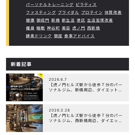
パーソナルトレーニング
ピラティス
ファスティング
ブライダル
プロテイン
体質改善
健康
御成門
新橋
新生活
港区
生活習慣改善
痩身
睡眠
神谷町
美容
虎ノ門
西新橋
酵素ドリンク
銀座
食事アドバイス
新着記事
2026.6.7
【虎ノ門ヒルズ駅から徒歩７分のパー
ソナルジム、新橋周辺、ダイエットに
オススメのパーソナルジム】『3周年
記念キャンペーン』実施中！
2026.3.28
【虎ノ門ヒルズ駅から徒歩７分のパー
ソナルジム、西新橋周辺、ダイエット
にオススメのパーソナルジム】
「Wellulu」でトレーニング記事の監