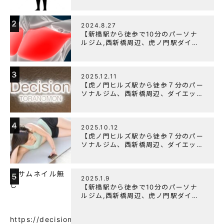
ットにオススメのパーソナルジム】
【筋トレ初心者編】胸トレで背中が筋
肉痛になるのはなぜか？
2
2024.8.27
【新橋駅から徒歩で10分のパーソナ
ルジム,西新橋周辺、虎ノ門駅ダイエ
ットにオススメのパーソナルジム】大
胸筋を効率よく鍛えるメニュー構成に
ついて
3
2025.12.11
【虎ノ門ヒルズ駅から徒歩７分のパー
ソナルジム、西新橋周辺、ダイエット
にオススメのパーソナルジム】年末年
始の営業について
4
2025.10.12
【虎ノ門ヒルズ駅から徒歩７分のパー
ソナルジム、西新橋周辺、ダイエット
にオススメのパーソナルジム】筋肉は
すぐに落ちる！？『可逆性の原理』と
は？
5
2025.1.9
【新橋駅から徒歩で10分のパーソナ
ルジム,西新橋周辺、虎ノ門駅ダイエ
ットにオススメのパーソナルジム】
【意外と知らない！餅と蜂蜜が筋トレ
https://decision-
に良い？】