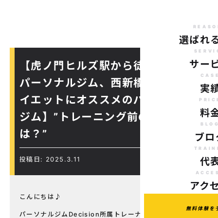
REASO
選ばれ
SERVI
サー
【虎ノ門ヒルズ駅から徒歩７分の
CAS
パーソナルジム、西新橋周辺、ダ
実
イエットにオススメのパーソナル
PRIC
料
ジム】”トレーニング前の食事
BLO
は？”
ブロ
TRAIN
投稿日: 2025.3.11
代
ACCE
アク
こんにちは♪
無料体験を
パーソナルジムDecision所属トレーナーの利根川です。