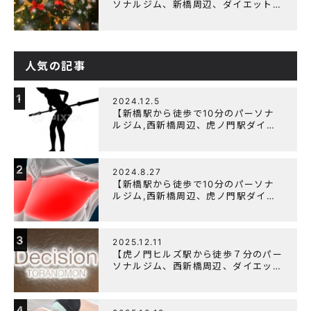
ソナルジム、新橋周辺、ダイエットに
オススメのパーソナルジム】クリスマ
スキャンペーン実施中です！
人気の記事
1
2024.12.5
【新橋駅から徒歩で10分のパーソナ
ルジム,西新橋周辺、虎ノ門駅ダイエ
ットにオススメのパーソナルジム】
【筋トレ初心者編】胸トレで背中が筋
肉痛になるのはなぜか？
2
2024.8.27
【新橋駅から徒歩で10分のパーソナ
ルジム,西新橋周辺、虎ノ門駅ダイエ
ットにオススメのパーソナルジム】大
胸筋を効率よく鍛えるメニュー構成に
ついて
3
2025.12.11
【虎ノ門ヒルズ駅から徒歩７分のパー
ソナルジム、西新橋周辺、ダイエット
にオススメのパーソナルジム】年末年
始の営業について
4