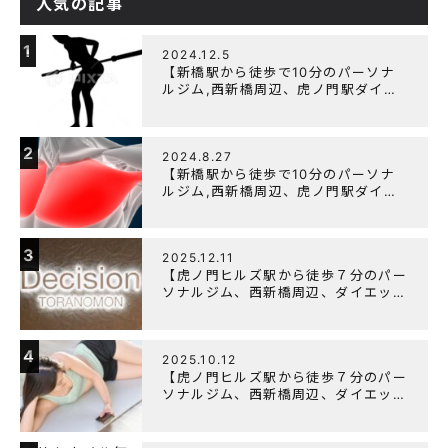
人気の記事
1
2024.12.5
【新橋駅から徒歩で10分のパーソナ
ルジム,西新橋周辺、虎ノ門駅ダイエ
ットにオススメのパーソナルジム】
【筋トレ初心者編】胸トレで背中が筋
肉痛になるのはなぜか？
2
2024.8.27
【新橋駅から徒歩で10分のパーソナ
ルジム,西新橋周辺、虎ノ門駅ダイエ
ットにオススメのパーソナルジム】大
胸筋を効率よく鍛えるメニュー構成に
ついて
3
2025.12.11
【虎ノ門ヒルズ駅から徒歩７分のパー
ソナルジム、西新橋周辺、ダイエット
にオススメのパーソナルジム】年末年
始の営業について
4
2025.10.12
【虎ノ門ヒルズ駅から徒歩７分のパー
ソナルジム、西新橋周辺、ダイエット
にオススメのパーソナルジム】筋肉は
すぐに落ちる！？『可逆性の原理』と
は？