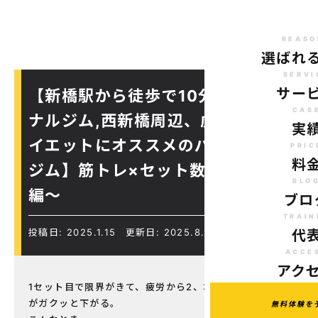
REASO
選ばれ
SERVI
サー
【新橋駅から徒歩で10分のパーソ
CAS
ナルジム,西新橋周辺、虎ノ門駅ダ
実
イエットにオススメのパーソナル
PRIC
料
ジム】筋トレ×セット数〜初心者
BLO
編〜
ブロ
TRAIN
投稿日: 2025.1.15
更新日: 2025.8.18
代
ACCE
アク
1セット目で限界がきて、疲労から2、3セット目で回数
がガクッと下がる。
無料体験を