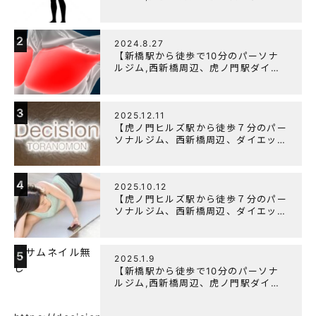
ットにオススメのパーソナルジム】
【筋トレ初心者編】胸トレで背中が筋
肉痛になるのはなぜか？
2
2024.8.27
【新橋駅から徒歩で10分のパーソナ
ルジム,西新橋周辺、虎ノ門駅ダイエ
ットにオススメのパーソナルジム】大
胸筋を効率よく鍛えるメニュー構成に
ついて
3
2025.12.11
【虎ノ門ヒルズ駅から徒歩７分のパー
ソナルジム、西新橋周辺、ダイエット
にオススメのパーソナルジム】年末年
始の営業について
4
2025.10.12
【虎ノ門ヒルズ駅から徒歩７分のパー
ソナルジム、西新橋周辺、ダイエット
にオススメのパーソナルジム】筋肉は
すぐに落ちる！？『可逆性の原理』と
は？
5
2025.1.9
【新橋駅から徒歩で10分のパーソナ
ルジム,西新橋周辺、虎ノ門駅ダイエ
ットにオススメのパーソナルジム】
【意外と知らない！餅と蜂蜜が筋トレ