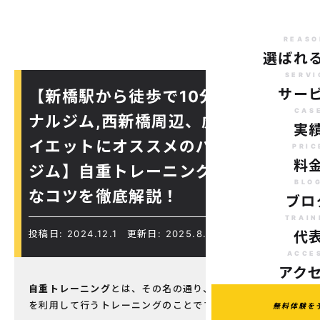
REASO
選ばれ
SERVI
サー
【新橋駅から徒歩で10分のパーソ
CAS
ナルジム,西新橋周辺、虎ノ門駅ダ
実
イエットにオススメのパーソナル
PRIC
料
ジム】自重トレーニングの効果的
BLO
なコツを徹底解説！
ブロ
TRAIN
投稿日: 2024.12.1
更新日: 2025.8.18
代
ACCE
アク
自重トレーニング
とは、その名の通り、自分自身の体重
を利用して行うトレーニングのことです。
無料体験を