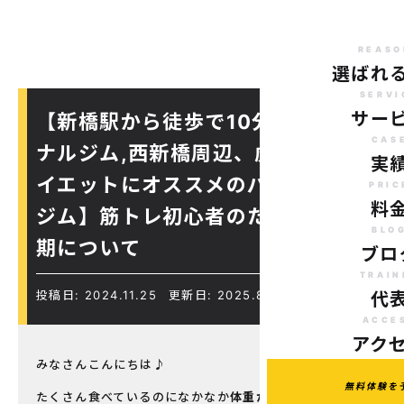
REASO
選ばれ
SERVI
サー
【新橋駅から徒歩で10分のパーソ
CAS
ナルジム,西新橋周辺、虎ノ門駅ダ
実
イエットにオススメのパーソナル
PRIC
料
ジム】筋トレ初心者のための増量
BLO
期について
ブロ
TRAIN
投稿日: 2024.11.25
更新日: 2025.8.18
代
ACCE
アク
みなさんこんにちは♪
無料体験を
たくさん食べているのになかなか
体重が増えない
、、、