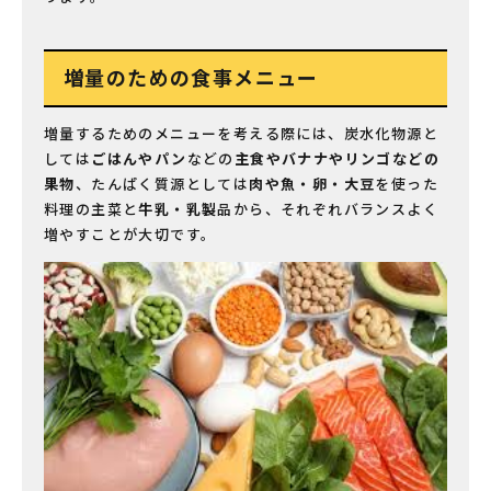
増量のための食事メニュー
増量するためのメニューを考える際には、炭水化物源と
しては
ごはんやパン
などの
主食やバナナやリンゴなどの
果物
、たんぱく質源としては
肉や魚・卵・大豆
を使った
料理の主菜と
牛乳・乳製
品から、それぞれバランスよく
増やすことが大切です。