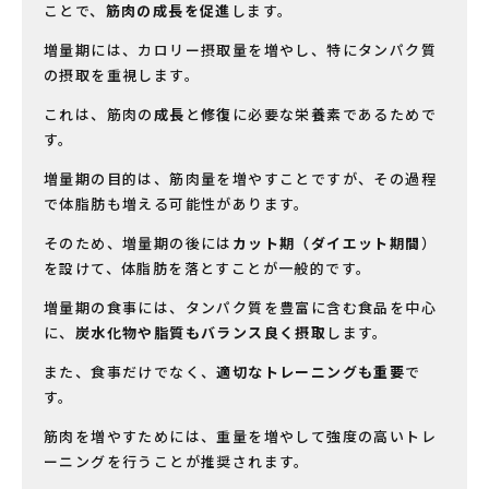
ことで、
筋肉の成長を促進
します。
増量期には、カロリー摂取量を増やし、特にタンパク質
の摂取を重視します。
これは、筋肉の
成長
と
修復
に必要な栄養素であるためで
す。
増量期の目的は、筋肉量を増やすことですが、その過程
で体脂肪も増える可能性があります。
そのため、増量期の後には
カット期（ダイエット期間
）
を設けて、体脂肪を落とすことが一般的です。
増量期の食事には、タンパク質を豊富に含む食品を中心
に、
炭水化物や脂質もバランス良く摂取
します。
また、食事だけでなく、
適切なトレーニングも重要
で
す。
筋肉を増やすためには、重量を増やして強度の高いトレ
ーニングを行うことが推奨されます。