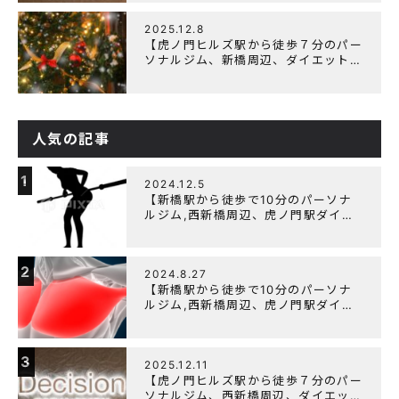
2025.12.8
【虎ノ門ヒルズ駅から徒歩７分のパー
ソナルジム、新橋周辺、ダイエットに
オススメのパーソナルジム】クリスマ
スキャンペーン実施中です！
人気の記事
1
2024.12.5
【新橋駅から徒歩で10分のパーソナ
ルジム,西新橋周辺、虎ノ門駅ダイエ
ットにオススメのパーソナルジム】
【筋トレ初心者編】胸トレで背中が筋
肉痛になるのはなぜか？
2
2024.8.27
【新橋駅から徒歩で10分のパーソナ
ルジム,西新橋周辺、虎ノ門駅ダイエ
ットにオススメのパーソナルジム】大
胸筋を効率よく鍛えるメニュー構成に
ついて
3
2025.12.11
【虎ノ門ヒルズ駅から徒歩７分のパー
ソナルジム、西新橋周辺、ダイエット