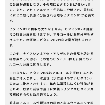
の分解が必要となり、その際にビタミンB
1
が使われま
す
。また、アセトアルデヒドが酢酸に分解され、最終的
に水と二酸化炭素に分解される際もビタミンB
1
が必要で
す。
ビタミンB
2
の摂取も欠かせません。ビタミンB
2
は肝臓
での脂質分解を助けますが、アルコールは脂質分解を妨
げるため、飲酒後にビタミンB
2
の必要量が増えるので
す。
この他、ナイアシンはアセトアルデヒドの分解を助ける
補酵素として働き、その他のビタミンB群も肝臓でのア
ルコール分解に関与します。
このように、ビタミンB群はアルコールを摂取すると必
要量が増えますし、水溶性（水に溶けやすいビタミン）
のために排出されやすく、
体内に蓄積しにくい特徴
があ
るため、飲酒の前後や翌日に
栄養ドリンクやビタミン剤
で補給
するのも効果的でしょう。
前述のアルコール性認知症の原因となるウェルニッケ脳