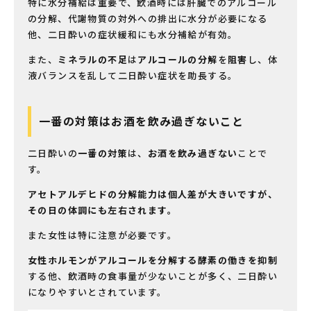
特に水分補給は重要で、飲酒時には肝臓でのアルコール
の分解、代謝物質の対外への排出に水分が必要になる
他、二日酔いの症状緩和にも水分補給が有効。
また、
ミネラルの不足
は
アルコールの分解
を
阻害
し、体
液バランスを乱して二日酔い症状を助長する。
一番の対策はお酒を飲み過ぎないこと
二日酔いの
一番の対策
は、
お酒を飲み過ぎない
ことで
す。
アセトアルデヒドの分解能力は個人差が大きいですが、
その日の体調にも左右されます。
また女性は特に注意が必要です。
女性ホルモンがアルコールを分解する酵素の働きを抑制
する他、飲酒時の食事量が少ないことが多く、二日酔い
になりやすいとされています。