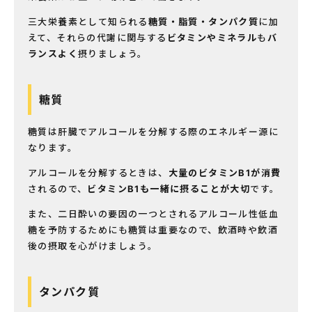
三大栄養素として知られる
糖質・脂質・タンパク質
に加
えて、それらの代謝に関与する
ビタミンやミネラル
も
バ
ランスよく
摂りましょう。
糖質
糖質は肝臓でアルコールを分解する際のエネルギー源に
なります。
アルコールを分解するときは、
大量のビタミンB
1
が消費
されるので、
ビタミンB
1
も一緒に摂ることが大切
です。
また、二日酔いの要因の一つとされるアルコール性低血
糖を予防するためにも糖質は重要なので、飲酒時や飲酒
後の摂取を心がけましょう。
タンパク質