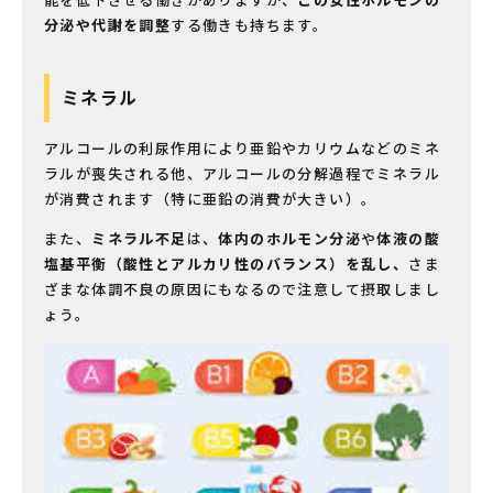
分泌や代謝を調整
する働きも持ちます。
ミネラル
アルコールの利尿作用により亜鉛やカリウムなどのミネ
ラルが喪失される他、アルコールの分解過程でミネラル
が消費されます（特に亜鉛の消費が大きい）。
また、
ミネラル不足
は、
体内のホルモン分泌
や
体液の酸
塩基平衡（酸性とアルカリ性のバランス）を乱し、
さま
ざまな体調不良の原因にもなるので注意して摂取しまし
ょう。