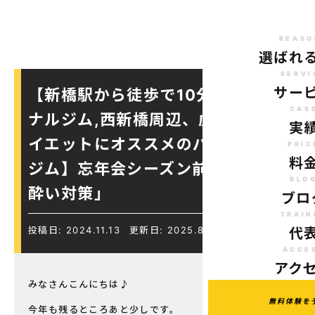
REASO
選ばれ
SERVI
サー
【新橋駅から徒歩で10分のパーソ
CAS
ナルジム,西新橋周辺、虎ノ門駅ダ
実
イエットにオススメのパーソナル
PRIC
料
ジム】忘年会シーズン前の「二日
BLO
酔い対策」
ブロ
TRAIN
投稿日: 2024.11.13
更新日: 2025.8.18
代
ACCE
アク
みなさんこんにちは♪
無料体験を
今年も残るところあと少しです。