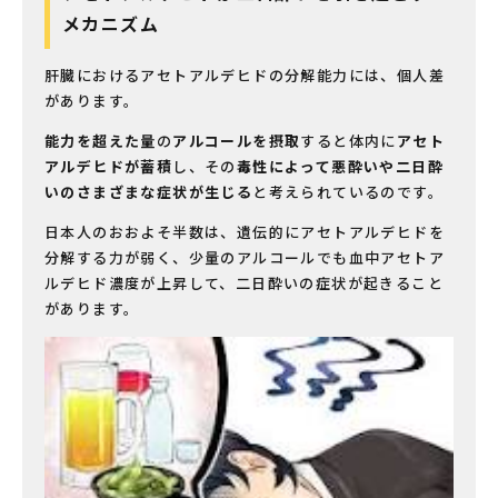
メカニズム
肝臓におけるアセトアルデヒドの分解能力には、個人差
があります。
能力を超えた量
の
アルコールを摂取
すると体内に
アセト
アルデヒドが蓄積
し、その
毒性によって悪酔いや二日酔
いのさまざまな症状が生じる
と考えられているのです。
日本人のおおよそ半数は、遺伝的にアセトアルデヒドを
分解する力が弱く、少量のアルコールでも血中アセトア
ルデヒド濃度が上昇して、二日酔いの症状が起きること
があります。