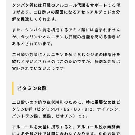
タンパク質には肝臓のアルコール代謝をサポート
する働
きがあり、
二日酔いの原因になるアセトアルデヒドの分
解を促進
してくれます。
また、タンパク質を構成するアミノ酸には含まれません
が、タウリンやオルニチンも肝臓の機能を高める働きが
あるとされています。
二日酔い対策にオルニチンを多く含むシジミの味噌汁を
飲むと良いとされるのはこのためですが、特別な効果は
実証されていないようです。
ビタミンB群
二日酔いの予防や症状緩和のために、
特に重要なのはビ
タミンB群
（ビタミンB
1
・B
2
・B
6
・B
12
、ナイアシン、
パントテン酸、葉酸、ビオチン）です。
アルコールを大量に摂取すると、
アルコール脱水素酵素
による分解だけでは間に合わなくなります。別の方法で