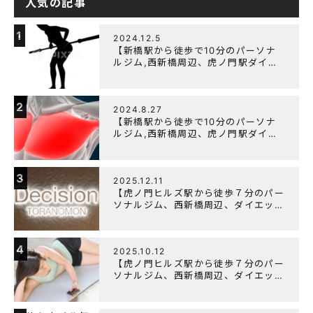
人気の記事
1
2024.12.5
【新橋駅から徒歩で10分のパーソナ
ルジム,西新橋周辺、虎ノ門駅ダイエ
ットにオススメのパーソナルジム】
【筋トレ初心者編】胸トレで背中が筋
肉痛になるのはなぜか？
2
2024.8.27
【新橋駅から徒歩で10分のパーソナ
ルジム,西新橋周辺、虎ノ門駅ダイエ
ットにオススメのパーソナルジム】大
胸筋を効率よく鍛えるメニュー構成に
ついて
3
2025.12.11
【虎ノ門ヒルズ駅から徒歩７分のパー
ソナルジム、西新橋周辺、ダイエット
にオススメのパーソナルジム】年末年
始の営業について
4
2025.10.12
【虎ノ門ヒルズ駅から徒歩７分のパー
ソナルジム、西新橋周辺、ダイエット
にオススメのパーソナルジム】筋肉は
すぐに落ちる！？『可逆性の原理』と
は？