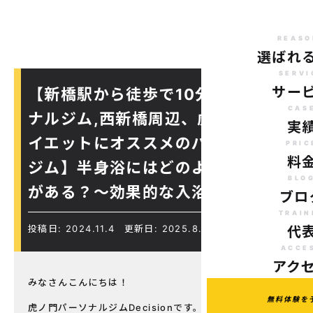
REASO
選ばれ
SERVI
サー
【新橋駅から徒歩で10分のパーソ
CAS
ナルジム,西新橋周辺、虎ノ門駅ダ
実
イエットにオススメのパーソナル
PRIC
料
ジム】半身浴にはどのような効果
BLO
がある？〜効果的な入浴方法〜
ブロ
TRAIN
投稿日: 2024.11.4
更新日: 2025.8.18
代
ACCE
アク
みなさんこんにちは！
無料体験を
虎ノ門パーソナルジムDecisionです。