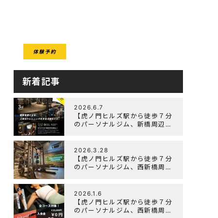
CESS
体験予約
クセス
新着記事
2026.6.7
【虎ノ門ヒルズ駅から徒歩７分
のパーソナルジム、新橋周辺、
ダイエットにオススメのパーソ
ナルジム】『3周年記念キャン
ペーン』実施中！
2026.3.28
【虎ノ門ヒルズ駅から徒歩７分
のパーソナルジム、西新橋周
辺、ダイエットにオススメのパ
ーソナルジム】「Wellulu」で
トレーニング記事の監修をしま
2026.1.6
した
【虎ノ門ヒルズ駅から徒歩７分
のパーソナルジム、西新橋周