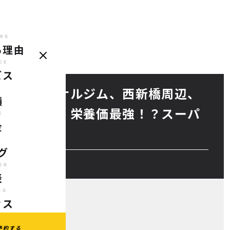
NS
る理由
REASONS
SERVICE
CASE
PRICE
BLOG
TRAINER
AC
選ばれる理由
サービス
実績
料金
ブログ
代表
ア
CE
ビス
E
分のパーソナルジム、西新橋周辺、
績
ソナルジム】栄養価最強！？スーパ
E
金
G
グ
ER
表
SS
セス
予約する