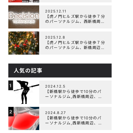
辺、ダイエットにオススメのパ
ーソナルジム】ニューイヤーキ
ャンペーン実施します！
2025.12.11
【虎ノ門ヒルズ駅から徒歩７分
のパーソナルジム、西新橋周
辺、ダイエットにオススメのパ
ーソナルジム】年末年始の営業
について
2025.12.8
【虎ノ門ヒルズ駅から徒歩７分
のパーソナルジム、新橋周辺、
ダイエットにオススメのパーソ
ナルジム】クリスマスキャンペ
ーン実施中です！
人気の記事
1
2024.12.5
【新橋駅から徒歩で10分のパ
ーソナルジム,西新橋周辺、虎
ノ門駅ダイエットにオススメの
パーソナルジム】【筋トレ初心
2
者編】胸トレで背中が筋肉痛に
2024.8.27
なるのはなぜか？
【新橋駅から徒歩で10分のパ
ーソナルジム,西新橋周辺、虎
ノ門駅ダイエットにオススメの
パーソナルジム】大胸筋を効率