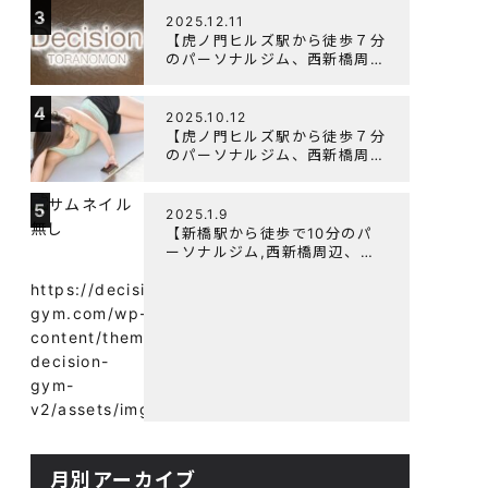
3
よく鍛えるメニュー構成につい
2025.12.11
て
【虎ノ門ヒルズ駅から徒歩７分
のパーソナルジム、西新橋周
辺、ダイエットにオススメのパ
ーソナルジム】年末年始の営業
4
について
2025.10.12
【虎ノ門ヒルズ駅から徒歩７分
のパーソナルジム、西新橋周
辺、ダイエットにオススメのパ
ーソナルジム】筋肉はすぐに落
5
ちる！？『可逆性の原理』と
2025.1.9
は？
【新橋駅から徒歩で10分のパ
ーソナルジム,西新橋周辺、虎
ノ門駅ダイエットにオススメの
パーソナルジム】【意外と知ら
https://decision-
ない！餅と蜂蜜が筋トレに良
gym.com/wp-
い？】
content/themes/wp-
decision-
gym-
v2/assets/img/
月別アーカイブ