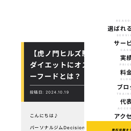
REASO
選ばれ
SERVI
サー
CAS
【虎ノ門ヒルズ駅から徒歩７
実
ダイエットにオススメのパー
PRIC
料
ーフードとは？
BLO
ブロ
投稿日: 2024.10.19
TRAIN
代
ACCE
こんにちは♪
アク
パーソナルジムDecision
無料体験を