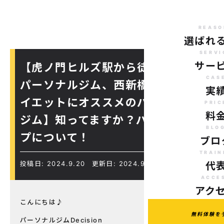
REASO
選ばれ
SERVI
サー
【虎ノ門ヒルズ駅から徒歩７分の
CAS
パーソナルジム、西新橋周辺、ダ
実
イエットにオススメのパーソナル
PRIC
料
ジム】知ってますか？パンプアッ
BLO
プについて！
ブロ
TRAIN
投稿日: 2024.9.20
更新日: 2024.9.21
代
ACCE
アク
こんにちは♪
無料体験を
パーソナルジムDecision