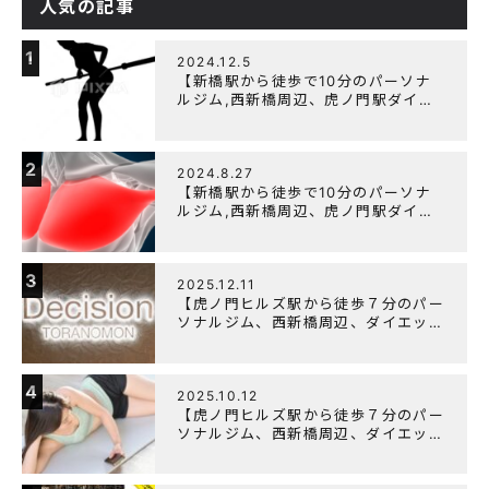
人気の記事
1
2024.12.5
【新橋駅から徒歩で10分のパーソナ
ルジム,西新橋周辺、虎ノ門駅ダイエ
ットにオススメのパーソナルジム】
【筋トレ初心者編】胸トレで背中が筋
肉痛になるのはなぜか？
2
2024.8.27
【新橋駅から徒歩で10分のパーソナ
ルジム,西新橋周辺、虎ノ門駅ダイエ
ットにオススメのパーソナルジム】大
胸筋を効率よく鍛えるメニュー構成に
ついて
3
2025.12.11
【虎ノ門ヒルズ駅から徒歩７分のパー
ソナルジム、西新橋周辺、ダイエット
にオススメのパーソナルジム】年末年
始の営業について
4
2025.10.12
【虎ノ門ヒルズ駅から徒歩７分のパー
ソナルジム、西新橋周辺、ダイエット
にオススメのパーソナルジム】筋肉は
すぐに落ちる！？『可逆性の原理』と
は？