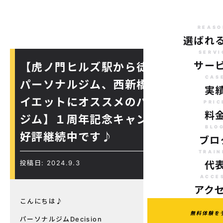
REASO
選ばれ
SERVI
サー
【虎ノ門ヒルズ駅から徒歩７分の
CAS
パーソナルジム、西新橋周辺、ダ
実
イエットにオススメのパーソナル
PRIC
料
ジム】１周年記念キャンペーン！
BLO
好評継続中です♪
ブロ
TRAIN
投稿日: 2024.9.3
代
ACCE
アク
こんにちは♪
無料体験を
パーソナルジムDecision