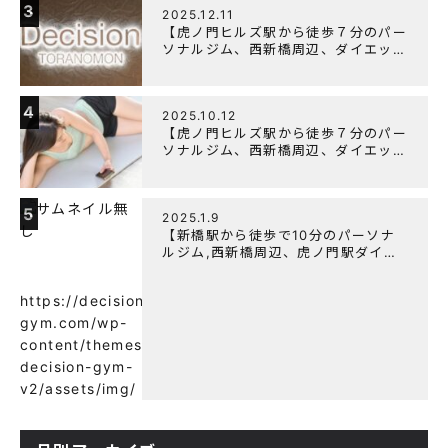
3
2025.12.11
【虎ノ門ヒルズ駅から徒歩７分のパー
ソナルジム、西新橋周辺、ダイエット
にオススメのパーソナルジム】年末年
始の営業について
4
2025.10.12
【虎ノ門ヒルズ駅から徒歩７分のパー
ソナルジム、西新橋周辺、ダイエット
にオススメのパーソナルジム】筋肉は
すぐに落ちる！？『可逆性の原理』と
は？
5
2025.1.9
【新橋駅から徒歩で10分のパーソナ
ルジム,西新橋周辺、虎ノ門駅ダイエ
ットにオススメのパーソナルジム】
【意外と知らない！餅と蜂蜜が筋トレ
https://decision-
に良い？】
gym.com/wp-
content/themes/wp-
decision-gym-
v2/assets/img/