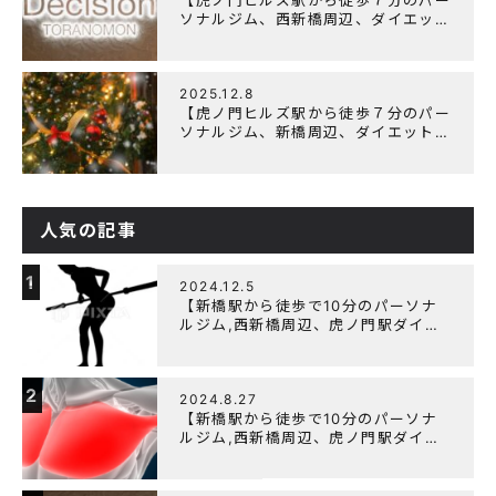
【虎ノ門ヒルズ駅から徒歩７分のパー
ソナルジム、西新橋周辺、ダイエット
にオススメのパーソナルジム】年末年
始の営業について
2025.12.8
【虎ノ門ヒルズ駅から徒歩７分のパー
ソナルジム、新橋周辺、ダイエットに
オススメのパーソナルジム】クリスマ
スキャンペーン実施中です！
人気の記事
1
2024.12.5
【新橋駅から徒歩で10分のパーソナ
ルジム,西新橋周辺、虎ノ門駅ダイエ
ットにオススメのパーソナルジム】
【筋トレ初心者編】胸トレで背中が筋
肉痛になるのはなぜか？
2
2024.8.27
【新橋駅から徒歩で10分のパーソナ
ルジム,西新橋周辺、虎ノ門駅ダイエ
ットにオススメのパーソナルジム】大
胸筋を効率よく鍛えるメニュー構成に
ついて