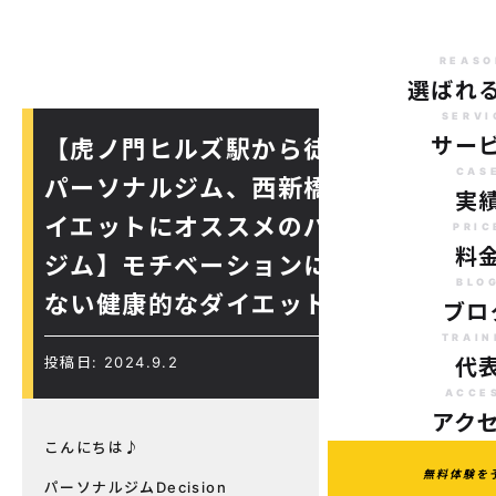
REASO
選ばれ
SERVI
サー
【虎ノ門ヒルズ駅から徒歩７分の
CAS
パーソナルジム、西新橋周辺、ダ
実
イエットにオススメのパーソナル
PRIC
料
ジム】モチベーションに左右され
BLO
ない健康的なダイエットを！
ブロ
TRAIN
投稿日: 2024.9.2
代
ACCE
アク
こんにちは♪
無料体験を
パーソナルジムDecision