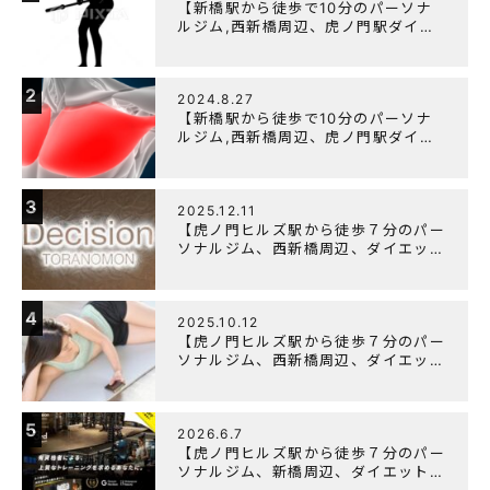
【新橋駅から徒歩で10分のパーソナ
ルジム,西新橋周辺、虎ノ門駅ダイエ
ットにオススメのパーソナルジム】
【筋トレ初心者編】胸トレで背中が筋
肉痛になるのはなぜか？
2
2024.8.27
【新橋駅から徒歩で10分のパーソナ
ルジム,西新橋周辺、虎ノ門駅ダイエ
ットにオススメのパーソナルジム】大
胸筋を効率よく鍛えるメニュー構成に
ついて
3
2025.12.11
【虎ノ門ヒルズ駅から徒歩７分のパー
ソナルジム、西新橋周辺、ダイエット
にオススメのパーソナルジム】年末年
始の営業について
4
2025.10.12
【虎ノ門ヒルズ駅から徒歩７分のパー
ソナルジム、西新橋周辺、ダイエット
にオススメのパーソナルジム】筋肉は
すぐに落ちる！？『可逆性の原理』と
は？
5
2026.6.7
【虎ノ門ヒルズ駅から徒歩７分のパー
ソナルジム、新橋周辺、ダイエットに
オススメのパーソナルジム】『3周年