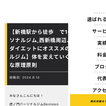
REASO
選ばれ
SERVI
サー
【新橋駅から徒歩 で10分のパー
CAS
ソナルジム,西新橋周辺、虎ノ門駅
実
ダイエットにオススメのパーソナ
PRIC
料
ルジム】体を変えていく為に重要
BLO
な原理原則
ブロ
TRAIN
投稿日: 2024.8.14
代
ACCE
アク
みなさんこんにちは！
無料体験を
虎ノ門パーソナルジムDecision