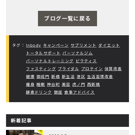
ブログ一覧に戻る
タグ：
Inbody
キャンペーン
サプリメント
ダイエット
トータルサポート
パーソナルジム
パーソナルトレーニング
ピラティス
ファスティング
ブライダル
プロテイン
体質改善
健康
御成門
新橋
新生活
港区
生活習慣改善
痩身
睡眠
神谷町
美容
虎ノ門
西新橋
酵素ドリンク
銀座
食事アドバイス
新着記事