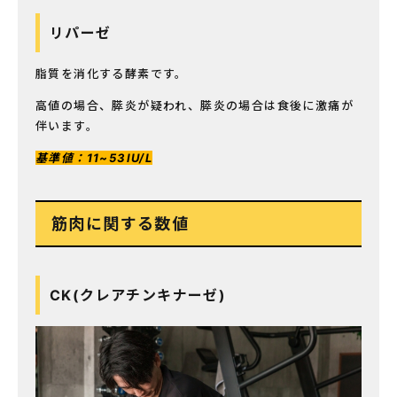
リパーゼ
脂質を消化する酵素です。
高値の場合、膵炎が疑われ、膵炎の場合は食後に激痛が
伴います。
基準値：11~53IU/L
筋肉に関する数値
CK(クレアチンキナーゼ)