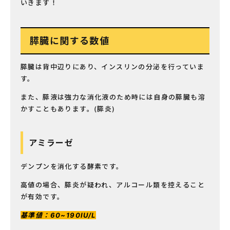
いきます！
膵臓に関する数値
膵臓は背中辺りにあり、インスリンの分泌を行っていま
す。
また、膵液は強力な消化液のため時には自身の膵臓も溶
かすこともあります。(膵炎)
アミラーゼ
デンプンを消化する酵素です。
高値の場合、膵炎が疑われ、アルコール類を控えること
が有効です。
基準値：60~190IU/L