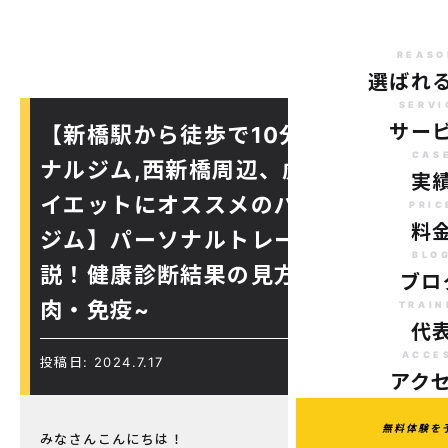
REASO
選ばれ
SERVI
サー
【新橋駅から徒歩で10分のパーソ
CAS
ナルジム,西新橋周辺、虎ノ門駅ダ
実
イエットにオススメのパーソナル
PRIC
料
ジム】パーソナルトレーナーが解
BLO
説！健康診断結果の見方~膵臓・筋
ブロ
肉・免疫~
TRAIN
代
ACCE
投稿日: 2024.7.17
アク
無料体験を
みなさんこんにちは！