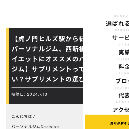
REASO
選ばれ
SERVI
サー
【虎ノ門ヒルズ駅から徒歩７分の
CAS
パーソナルジム、西新橋周辺、ダ
実
イエットにオススメのパーソナル
PRIC
料
ジム】サプリメントって体に悪
BLO
い？サプリメントの選び方
ブロ
TRAIN
投稿日: 2024.7.13
代
ACCE
アク
こんにちは♪
無料体験を
パーソナルジムDecision