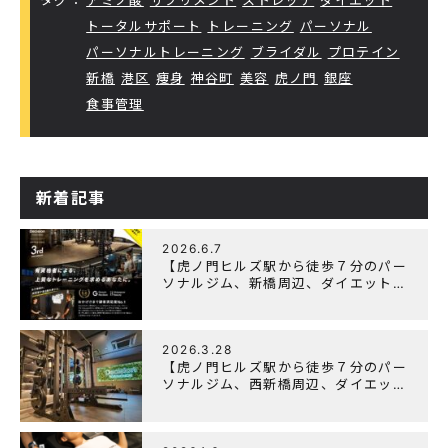
トータルサポート
トレーニング
パーソナル
パーソナルトレーニング
ブライダル
プロテイン
新橋
港区
痩身
神谷町
美容
虎ノ門
銀座
食事管理
新着記事
2026.6.7
【虎ノ門ヒルズ駅から徒歩７分のパー
ソナルジム、新橋周辺、ダイエットに
オススメのパーソナルジム】『3周年
記念キャンペーン』実施中！
2026.3.28
【虎ノ門ヒルズ駅から徒歩７分のパー
ソナルジム、西新橋周辺、ダイエット
にオススメのパーソナルジム】
「Wellulu」でトレーニング記事の監
修をしました