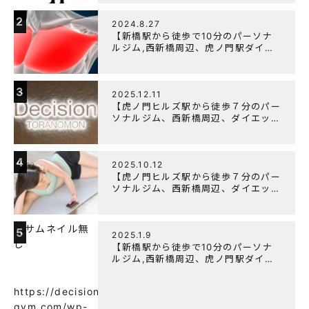
【筋トレ初心者編】胸トレで背中が筋
肉痛になるのはなぜか？
2
2024.8.27
【新橋駅から徒歩で10分のパーソナ
ルジム,西新橋周辺、虎ノ門駅ダイエ
ットにオススメのパーソナルジム】大
胸筋を効率よく鍛えるメニュー構成に
ついて
3
2025.12.11
【虎ノ門ヒルズ駅から徒歩７分のパー
ソナルジム、西新橋周辺、ダイエット
にオススメのパーソナルジム】年末年
始の営業について
4
2025.10.12
【虎ノ門ヒルズ駅から徒歩７分のパー
ソナルジム、西新橋周辺、ダイエット
にオススメのパーソナルジム】筋肉は
すぐに落ちる！？『可逆性の原理』と
は？
5
2025.1.9
【新橋駅から徒歩で10分のパーソナ
ルジム,西新橋周辺、虎ノ門駅ダイエ
ットにオススメのパーソナルジム】
【意外と知らない！餅と蜂蜜が筋トレ
https://decision-
に良い？】
gym.com/wp-