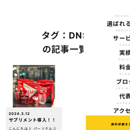
REASO
選ばれ
SERVI
タグ：DNS
サー
CAS
の記事一覧
実
PRIC
料
BLO
ブロ
TRAIN
代
ACCE
アク
2024.3.12
サプリメント導入！！
無料体験を
こんにちは♪ パーソナルジ