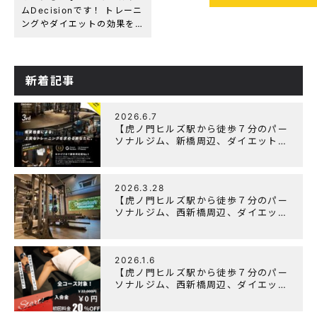
ムDecisionです！ トレーニ
ングやダイエットの効果を
引き上げるために トレーナ
ーが厳選したサプリメント
を導入しました(*^_^*) 同じ
みのハイスペックプロテイ
新着記事
ンから 身体を健康に保つ為
に […]
2026.6.7
【虎ノ門ヒルズ駅から徒歩７分のパー
ソナルジム、新橋周辺、ダイエットに
オススメのパーソナルジム】『3周年
記念キャンペーン』実施中！
2026.3.28
【虎ノ門ヒルズ駅から徒歩７分のパー
ソナルジム、西新橋周辺、ダイエット
にオススメのパーソナルジム】
「Wellulu」でトレーニング記事の監
修をしました
2026.1.6
【虎ノ門ヒルズ駅から徒歩７分のパー
ソナルジム、西新橋周辺、ダイエット
にオススメのパーソナルジム】ニュー
イヤーキャンペーン実施します！