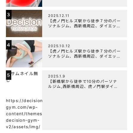
ットにオススメのパーソナルジム】大
胸筋を効率よく鍛えるメニュー構成に
ついて
3
2025.12.11
【虎ノ門ヒルズ駅から徒歩７分のパー
ソナルジム、西新橋周辺、ダイエット
にオススメのパーソナルジム】年末年
始の営業について
4
2025.10.12
【虎ノ門ヒルズ駅から徒歩７分のパー
ソナルジム、西新橋周辺、ダイエット
にオススメのパーソナルジム】筋肉は
すぐに落ちる！？『可逆性の原理』と
は？
5
2025.1.9
【新橋駅から徒歩で10分のパーソナ
ルジム,西新橋周辺、虎ノ門駅ダイエ
ットにオススメのパーソナルジム】
【意外と知らない！餅と蜂蜜が筋トレ
https://decision-
に良い？】
gym.com/wp-
content/themes/wp-
decision-gym-
v2/assets/img/